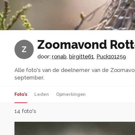
Zoomavond Rott
Z
door:
ronab
,
birgitte61
,
Puck101259
Alle foto's van de deelnemer van de Zoomavo
september.
Foto's
Leden
Opmerkingen
14
foto's