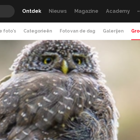
Ontdek
Nieuws
Magazine
Academy
 foto's
Categorieën
Foto van de dag
Galerijen
Gro