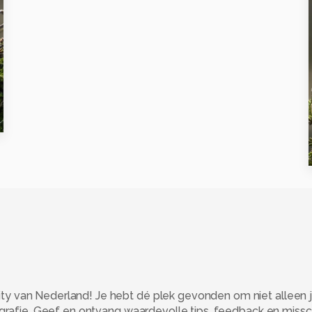
 van Nederland! Je hebt dé plek gevonden om niet alleen j
ografie. Geef en ontvang waardevolle tips, feedback en miss