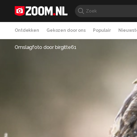
Ontdekken
Gekozen door ons
Populair
Nieuwste
Omslagfoto door
birgitte61