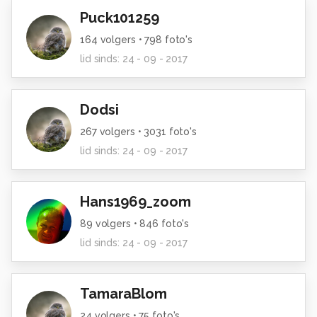
Puck101259
164
volgers •
798
foto's
lid sinds:
24 - 09 - 2017
Dodsi
267
volgers •
3031
foto's
lid sinds:
24 - 09 - 2017
Hans1969_zoom
89
volgers •
846
foto's
lid sinds:
24 - 09 - 2017
TamaraBlom
24
volgers •
75
foto's