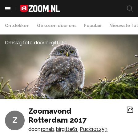
Ontdekken
Gekozen door ons
Populair
Nieuwste fot
Omslagfoto door
birgitte61
Zoomavond
Rotterdam 2017
Z
door:
ronab
,
birgitte61
,
Puck101259