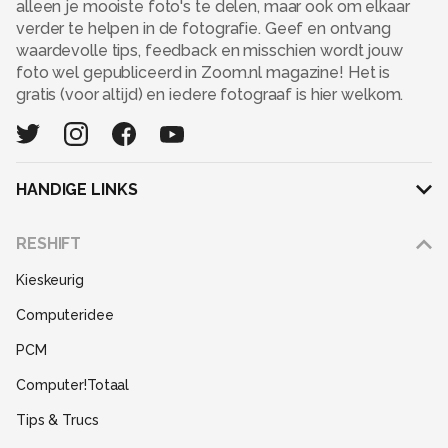
alleen je mooiste foto's te delen, maar ook om elkaar
verder te helpen in de fotografie. Geef en ontvang
waardevolle tips, feedback en misschien wordt jouw
foto wel gepubliceerd in Zoom.nl magazine! Het is
gratis (voor altijd) en iedere fotograaf is hier welkom.
HANDIGE LINKS
Adverteren
RESHIFT
Disclaimer
Kieskeurig
Gebruiksvoorwaarden
Computeridee
Partners
PCM
Help
Computer!Totaal
Contact
Tips & Trucs