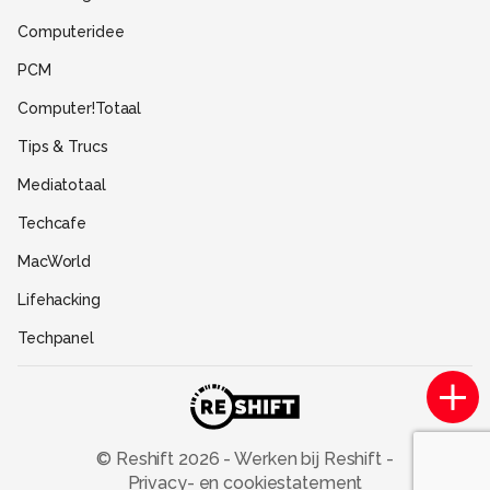
Gebruiksvoorwaarden
Computeridee
Partners
PCM
Help
Computer!Totaal
Contact
Tips & Trucs
Mediatotaal
Techcafe
MacWorld
Lifehacking
Techpanel
Gamer.nl
Insidegamer.nl
Power Unlimited
© Reshift
2026
-
Werken bij Reshift
-
Privacy- en cookiestatement