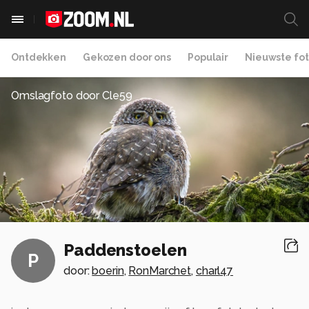
Ontdekken
Gekozen door ons
Populair
Nieuwste fot
Omslagfoto door
Cle59
Paddenstoelen
P
door:
boerin
,
RonMarchet
,
charl47