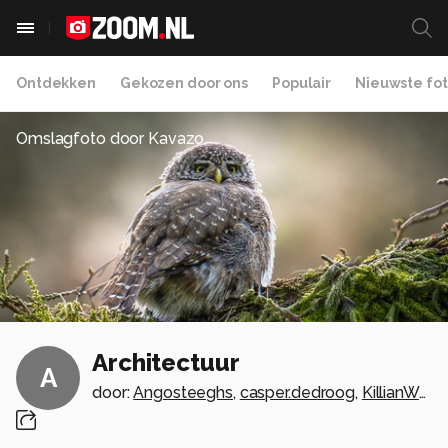
Ontdekken
Gekozen door ons
Populair
Nieuwste fot
Omslagfoto door
Kavazo
Architectuur
A
door:
Angosteeghs
,
casper.dedroog
,
KillianWater