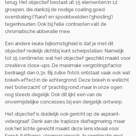
terug. Het objectief bestaat uit 15 elementen in 12
groepen, die dankzij de nodige coating goed
overstraling (‘flare’) en spookbeelden (‘ghosting’)
tegenhouden. Ook bij felle contrasten valt de
chromatische abberatie mee.
Een andere leuke bijkomstigheid is dat je met dit
objectief redelijk dichtbij kunt scherpstellen. Namelijk
tot 15 centimeter, wat het objectief geschikt maakt voor
creatieve close-ups. De maximale vergrotingsfactor
bedraagt dan 0,3x. Bij zulke foto’s ontstaat vaak ook wat
bokeh-effect in de achtergrond. Deze bokeh is wellicht
niet ‘boterzacht’ of ‘prachtig rond’, maar in onze ogen
nog steeds degelijk. Ook dit lijkt een van de
onvermijdelijke concessies bij een dergelijk ontwerp.
Het objectief is duidelijk ook gericht op de aspirant-
videograaf. Denk aan de traploze diafragmaring, maar
ook het lichte gewicht maakt deze lens ideaal voor
Sony’s fullframe-vloggercamera’s. In combinatie met