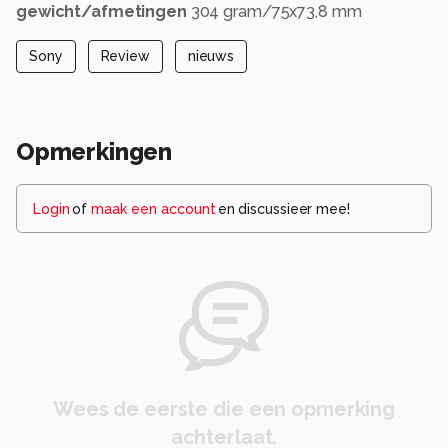
gewicht/afmetingen
304 gram/75x73,8 mm
Sony
Review
nieuws
Opmerkingen
Login
of
maak een account
en discussieer mee!
Wees de eerste die een opmerking
achterlaat.