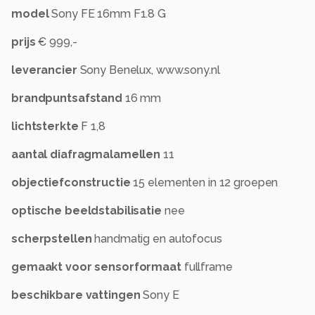
model
Sony FE 16mm F1.8 G
prijs
€ 999,-
leverancier
Sony Benelux, www.sony.nl
brandpuntsafstand
16 mm
lichtsterkte
F 1,8
aantal diafragmalamellen
11
objectiefconstructie
15 elementen in 12 groepen
optische beeldstabilisatie
nee
scherpstellen
handmatig en autofocus
gemaakt voor sensorformaat
fullframe
beschikbare vattingen
Sony E