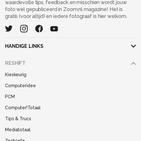
waardevolle tips, feedback en misschien wordt jouw
foto wel gepubliceerd in Zoom.nl magazine! Het is
gratis (voor altijd) en iedere fotograaf is hier welkom.
HANDIGE LINKS
Adverteren
RESHIFT
Disclaimer
Kieskeurig
Gebruiksvoorwaarden
Computeridee
Partners
PCM
Help
Computer!Totaal
Contact
Tips & Trucs
Mediatotaal
Techcafe