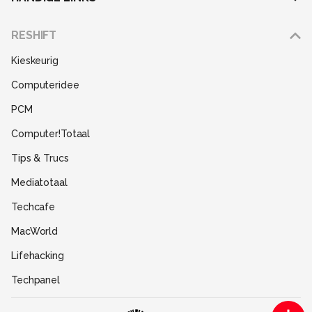
Adverteren
RESHIFT
Disclaimer
Kieskeurig
Gebruiksvoorwaarden
Computeridee
Partners
PCM
Help
Computer!Totaal
Contact
Tips & Trucs
Mediatotaal
Techcafe
MacWorld
Lifehacking
Techpanel
Gamer.nl