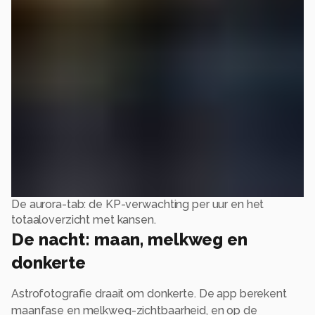
De aurora-tab: de KP-verwachting per uur en het
totaaloverzicht met kansen.
De nacht: maan, melkweg en
donkerte
Astrofotografie draait om donkerte. De app berekent
maanfase en melkweg-zichtbaarheid, en op de