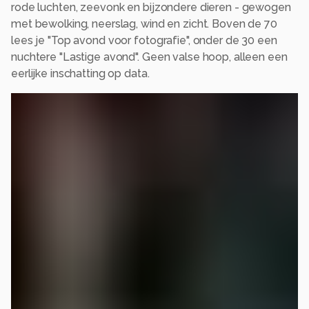
rode luchten, zeevonk en bijzondere dieren - gewogen
met bewolking, neerslag, wind en zicht. Boven de 70
lees je "Top avond voor fotografie", onder de 30 een
nuchtere "Lastige avond". Geen valse hoop, alleen een
eerlijke inschatting op data.