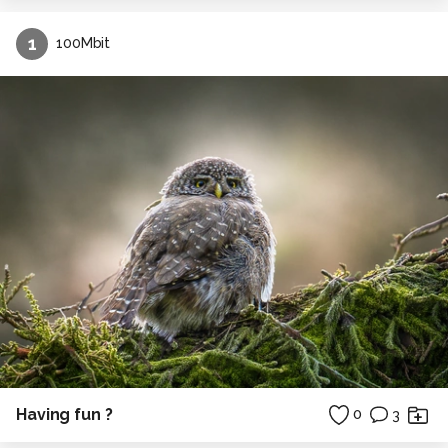
1
100Mbit
Having fun ?
0
3