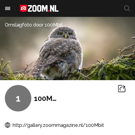
Omslagfoto door
100Mbit
1
100Mbit
http://gallery.zoommagazine.nl/100Mbit