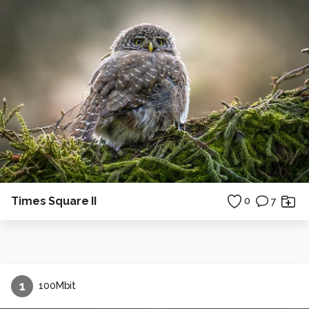
Times Square II
0
7
1
100Mbit