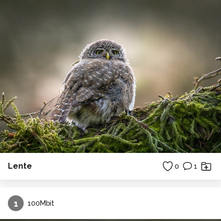
Lente
0
1
1
100Mbit