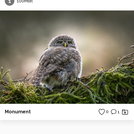
1
100Mbit
Monument
0
1