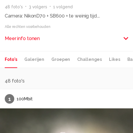
48
foto
's
3
volger
s
1
volgend
Camera: NikonD70 + SB600 + te weinig tijd....
Alle rechten voorbehouden
Meer info tonen
Foto's
Galerijen
Groepen
Challenges
Likes
Ba
48
foto's
1
100Mbit