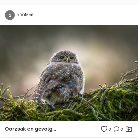
1
100Mbit
Oorzaak en gevolg...
0
0