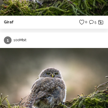
Giraf
0
5
1
100Mbit