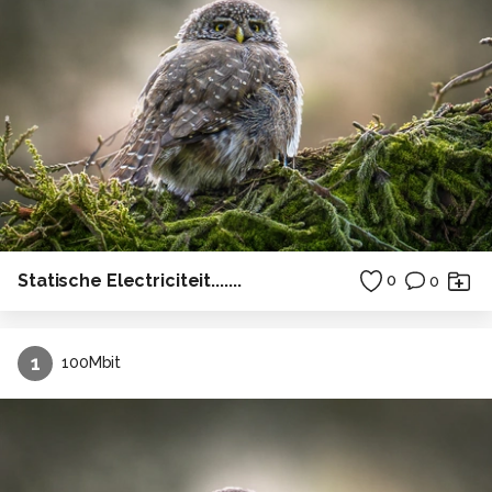
Statische Electriciteit.......
0
0
1
100Mbit