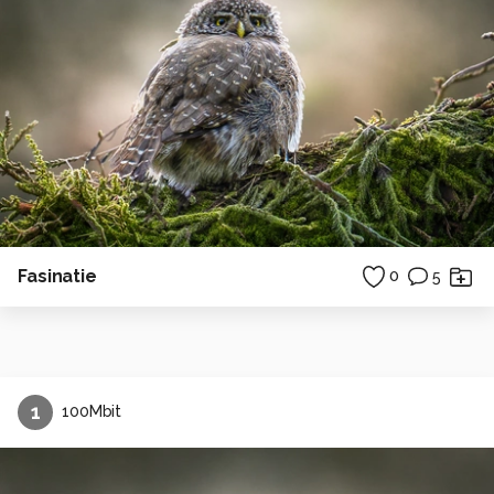
Fasinatie
0
5
1
100Mbit