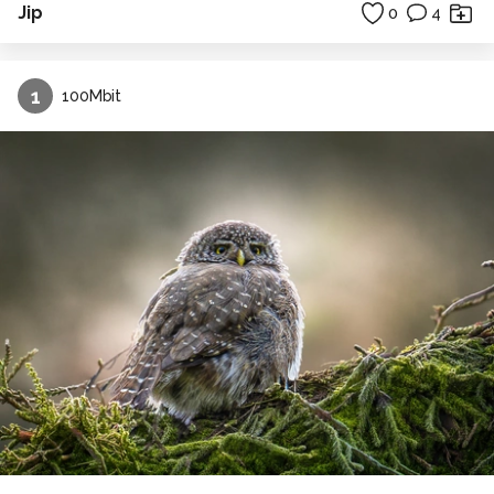
Jip
0
4
1
100Mbit