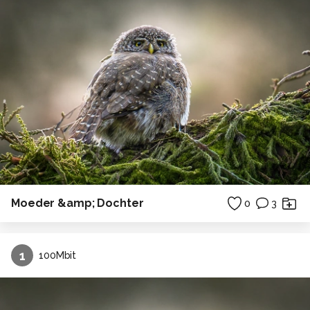
Moeder &amp; Dochter
0
3
1
100Mbit