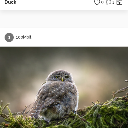
Duck
0
1
1
100Mbit