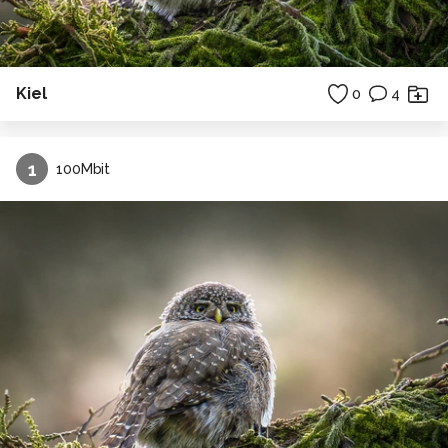
Kiel
0
4
1
100Mbit