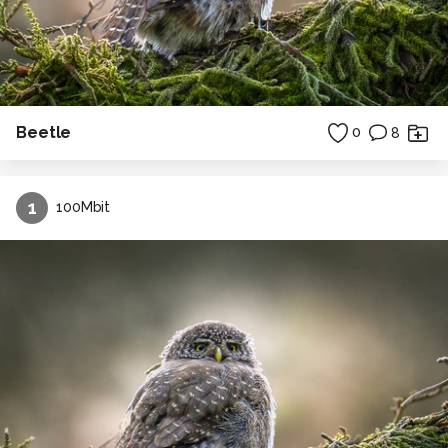
Beetle
0
8
1
100Mbit