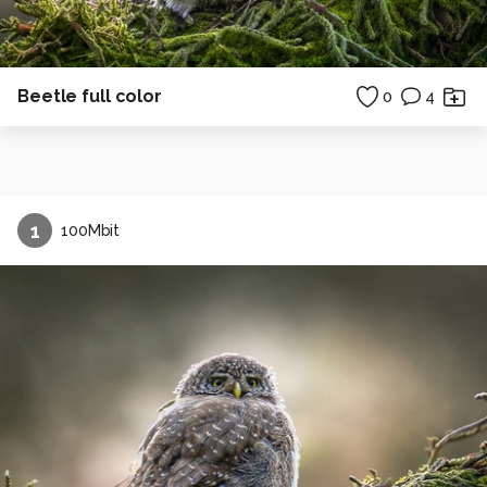
Beetle full color
0
4
1
100Mbit