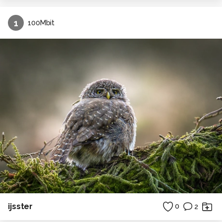
1
100Mbit
ijsster
0
2