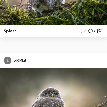
Splash...
0
2
1
100Mbit