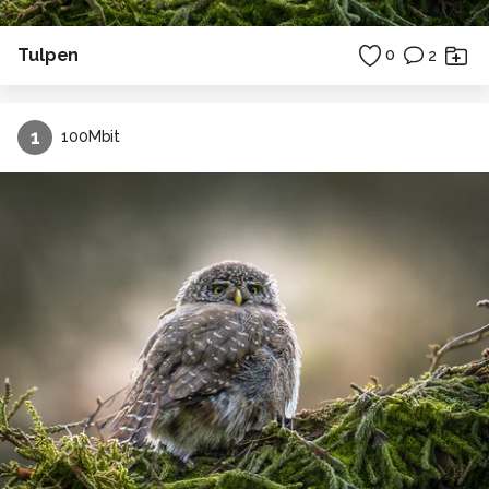
Tulpen
0
2
1
100Mbit