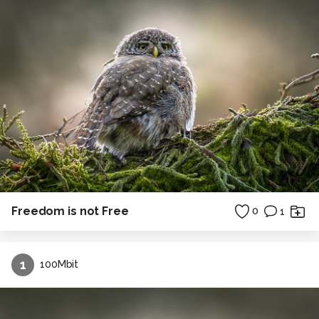
Freedom is not Free
0
1
1
100Mbit