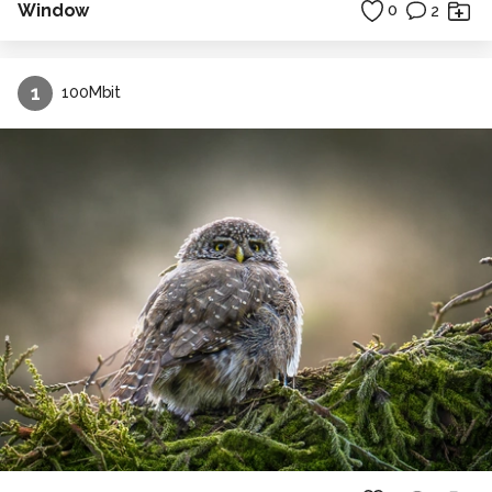
Window
0
2
1
100Mbit