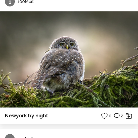
1
100Mbit
Newyork by night
0
2