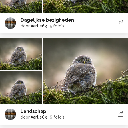
Dagelijkse bezigheden
door
Aartje63
·
5 foto's
Landschap
door
Aartje63
·
6 foto's