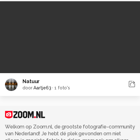
Natuur
door
Aartje63
·
1 foto's
Welkom op Zoom.nl, de grootste fotografie-community
van Nederland! Je hebt dé plek gevonden om niet