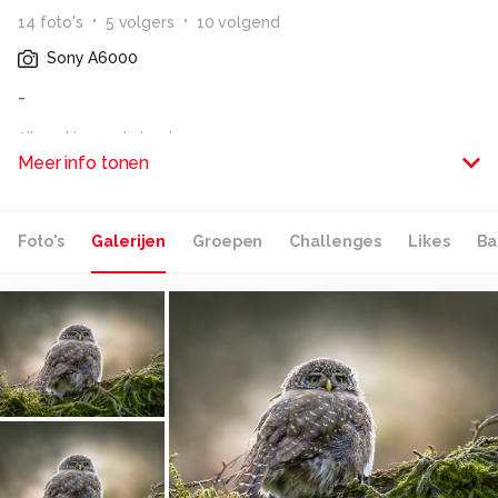
14
foto
's
5
volger
s
10
volgend
Sony A6000
-
Alle rechten voorbehouden
Meer info tonen
Foto's
Galerijen
Groepen
Challenges
Likes
Ba