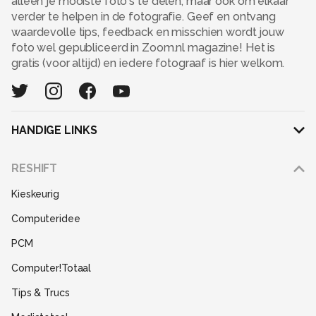
alleen je mooiste foto's te delen, maar ook om elkaar
verder te helpen in de fotografie. Geef en ontvang
waardevolle tips, feedback en misschien wordt jouw
foto wel gepubliceerd in Zoom.nl magazine! Het is
gratis (voor altijd) en iedere fotograaf is hier welkom.
HANDIGE LINKS
Adverteren
RESHIFT
Disclaimer
Kieskeurig
Gebruiksvoorwaarden
Computeridee
Partners
PCM
Help
Computer!Totaal
Contact
Tips & Trucs