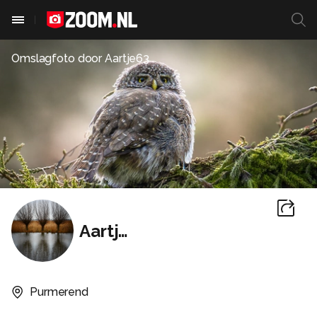
Omslagfoto door
Aartje63
Aartje63
Purmerend