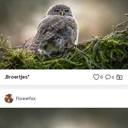
,Broertjes"
6
0
Flowerfox