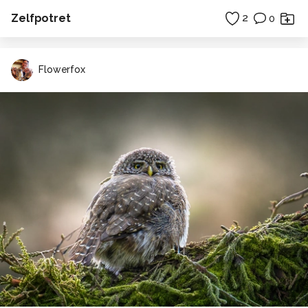
Zelfpotret
2
0
Flowerfox