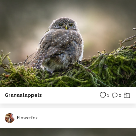
Granaatappels
1
0
Flowerfox