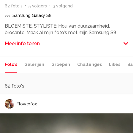
62
foto
's
5
volger
s
3
volgend
Samsung Galaxy S8
BLOEMISTE, STYLISTE; Hou van duurzaamheid,
brocante,.Maak al mijn foto's met mijn Samsung S8
Meer info tonen
Alle rechten voorbehouden
Foto's
Galerijen
Groepen
Challenges
Likes
Ba
62
foto's
Flowerfox