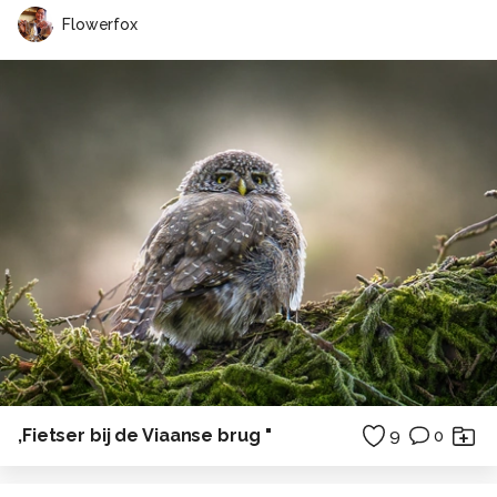
Flowerfox
,Fietser bij de Viaanse brug "
9
0