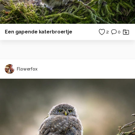
Een gapende katerbroertje
2
0
Flowerfox