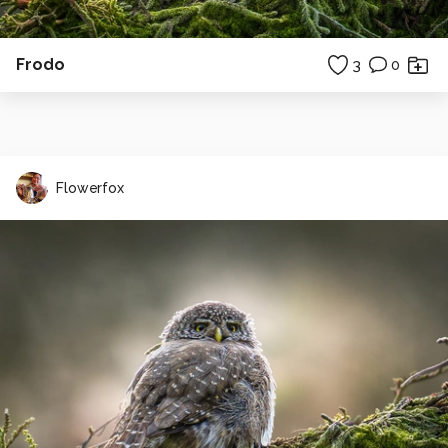
Frodo
3
0
Flowerfox