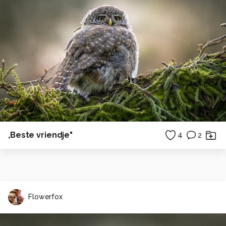
,Beste vriendje"
4
2
Flowerfox