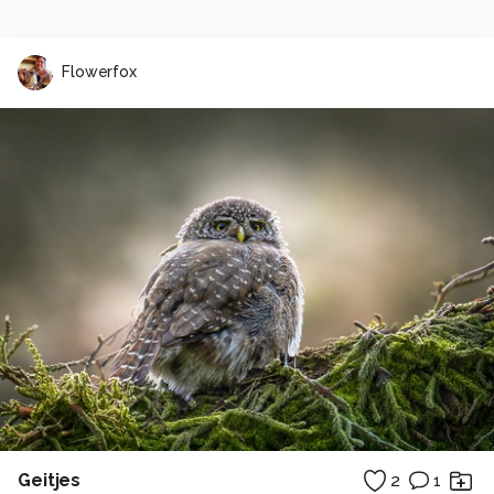
Flowerfox
Geitjes
2
1