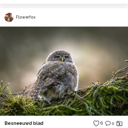
Flowerfox
Besneeuwd blad
6
0