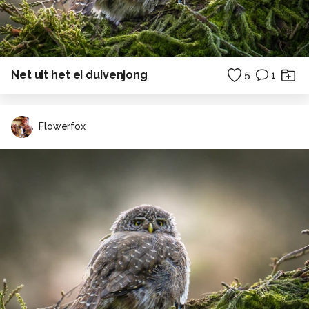
Net uit het ei duivenjong
5
1
Flowerfox