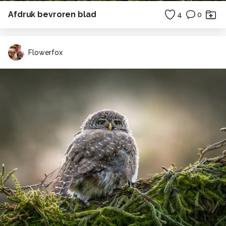
Afdruk bevroren blad
4
0
Flowerfox