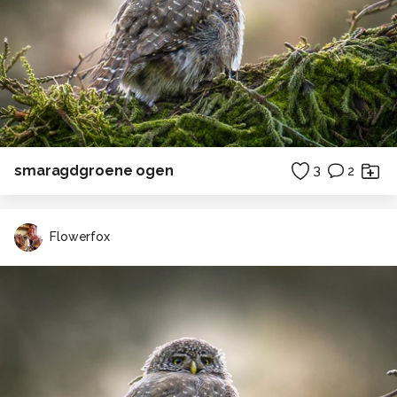
smaragdgroene ogen
3
2
Flowerfox