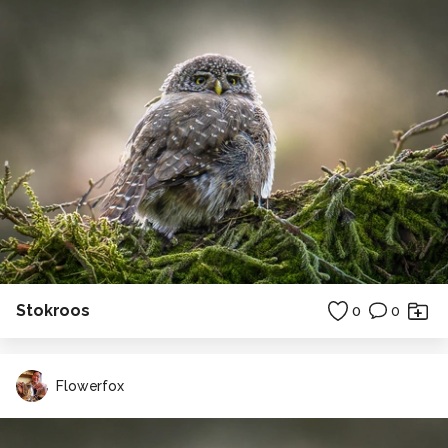
Stokroos
0
0
Flowerfox