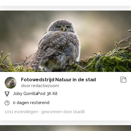
Fotowedstrijd Natuur in de stad
door
redactiezoom
Joby GorrillaPod 3K Kit
0
dagen resterend
1011
inzendingen
· gewonnen door
lisa08