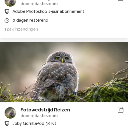
door
redactiezoom
Adobe Photoshop 1-jaar abonnement
0
dagen resterend
1244
inzendingen
Fotowedstrijd Reizen
door
redactiezoom
Joby GorrillaPod 3K Kit