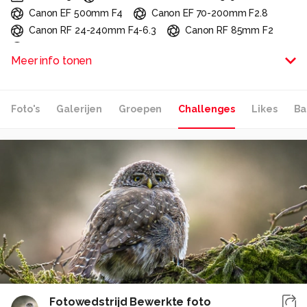
Canon EF 500mm F4
Canon EF 70-200mm F2.8
Canon RF 24-240mm F4-6.3
Canon RF 85mm F2
Canon RF 14-35mm F4
Canon RF Extender 1.4
Meer info tonen
Canon EF Extender 1.4
Canon EF Extender 2.0
-
Foto's
Galerijen
Groepen
Challenges
Likes
Ba
Alle rechten voorbehouden
Fotowedstrijd Bewerkte foto