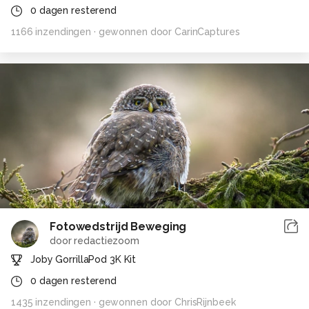
0
dagen resterend
1166
inzendingen
· gewonnen door
CarinCaptures
Fotowedstrijd Beweging
door
redactiezoom
Joby GorrillaPod 3K Kit
0
dagen resterend
1435
inzendingen
· gewonnen door
ChrisRijnbeek