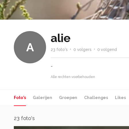
alie
A
23
foto
's
0
volger
s
0
volgend
-
Alle rechten voorbehouden
Foto's
Galerijen
Groepen
Challenges
Likes
23
foto's