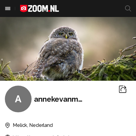
A
annekevanmontfort
Melick, Nederland