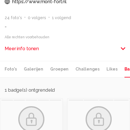
https://www.mont-fort.nl
24
foto
's
0
volger
s
1
volgend
-
Alle rechten voorbehouden
Meer info tonen
Foto's
Galerijen
Groepen
Challenges
Likes
Ba
1
badge(s) ontgrendeld