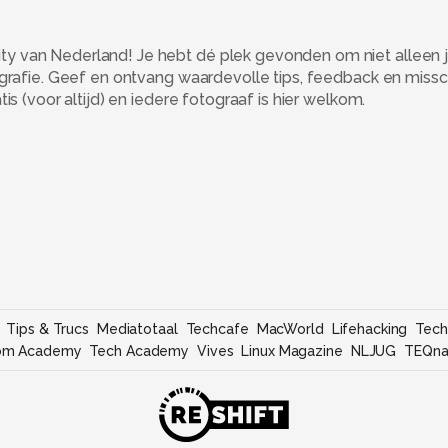
 van Nederland! Je hebt dé plek gevonden om niet alleen j
ografie. Geef en ontvang waardevolle tips, feedback en miss
s (voor altijd) en iedere fotograaf is hier welkom.
Tips & Trucs
Mediatotaal
Techcafe
MacWorld
Lifehacking
Tech
om Academy
Tech Academy
Vives
Linux Magazine
NLJUG
TEQna