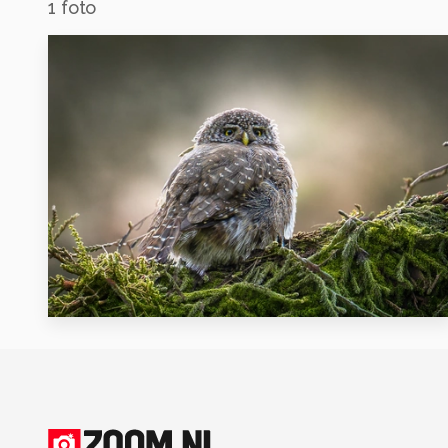
1
foto
11