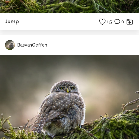
Jump
15
0
BasvanGeffen