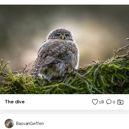
The dive
18
0
BasvanGeffen