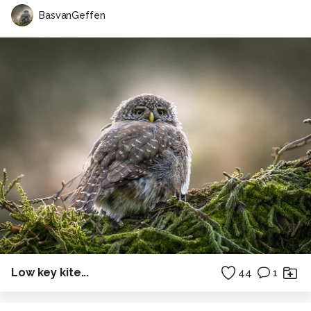
BasvanGeffen
Low key kite...
44
1