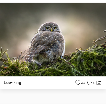
Low-king
22
4