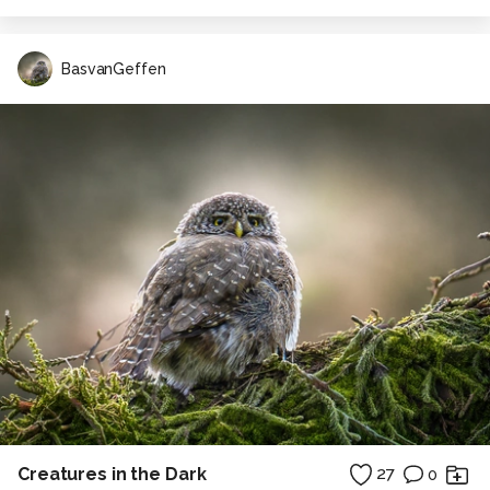
BasvanGeffen
Creatures in the Dark
27
0