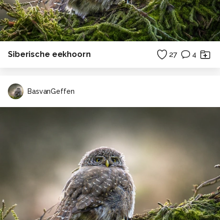
Siberische eekhoorn
27
4
BasvanGeffen