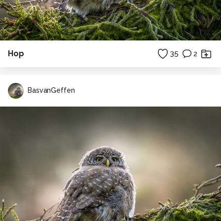
Hop
35
2
BasvanGeffen