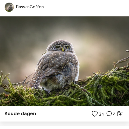
BasvanGeffen
Koude dagen
34
2