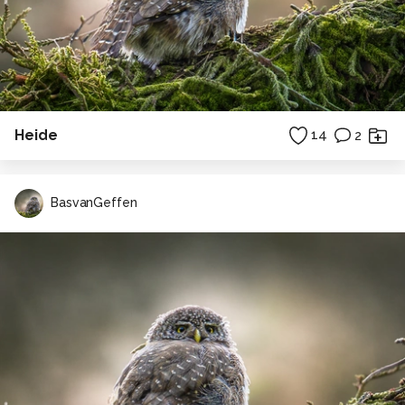
Heide
14
2
BasvanGeffen