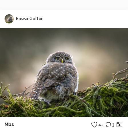
BasvanGeffen
Mbs
41
3