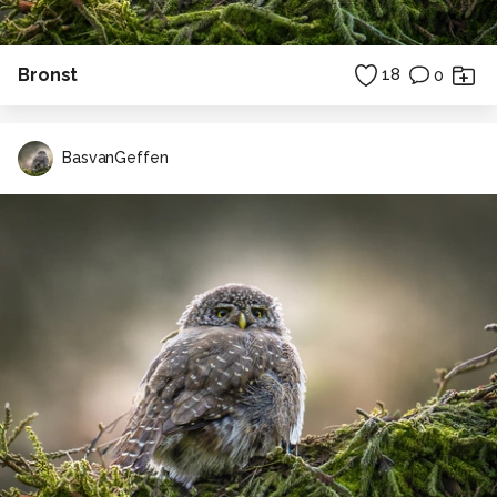
Bronst
18
0
BasvanGeffen