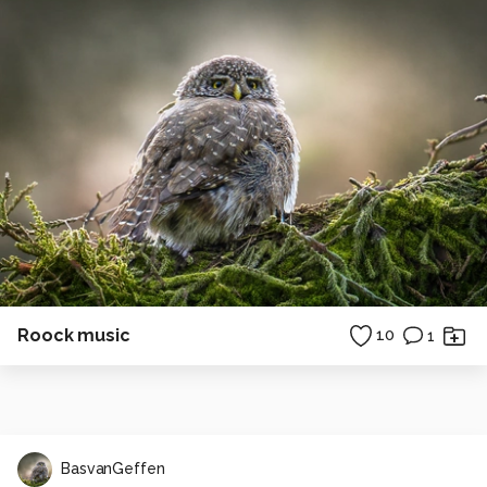
Roock music
10
1
BasvanGeffen