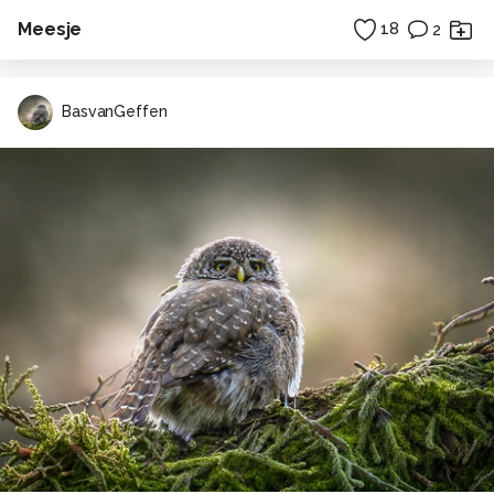
Meesje
18
2
BasvanGeffen