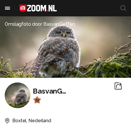
Omslagfoto door
BasvanGeffen
BasvanGeffen
Boxtel, Nederland