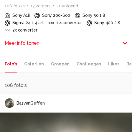
108
foto
's
17
volger
s
21
volgend
Sony A1ii
Sony 200-600
Sony 50 1.8
Sigma 24 1.4 art
1.4.converter
Sony 400 2.8
2x converter
-
Meer info tonen
Alle rechten voorbehouden
Foto's
Galerijen
Groepen
Challenges
Likes
Ba
108
foto's
BasvanGeffen