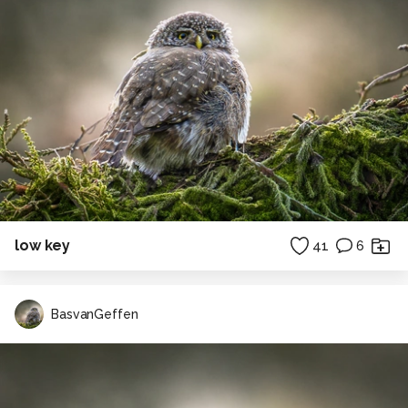
low key
41
6
BasvanGeffen