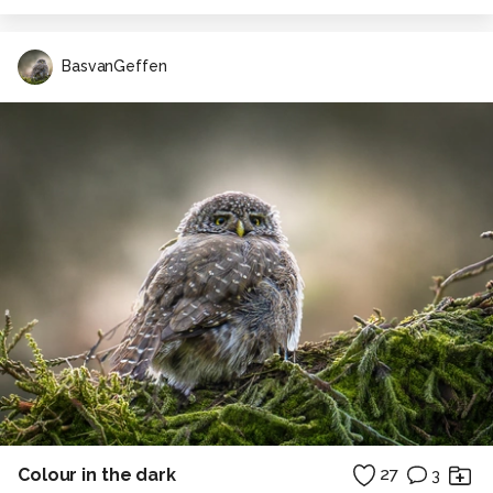
BasvanGeffen
Colour in the dark
27
3