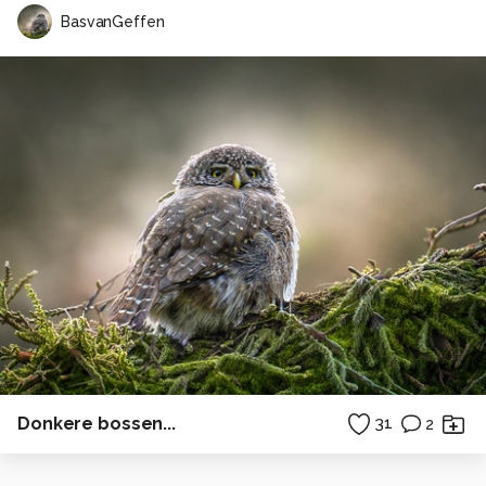
BasvanGeffen
Donkere bossen...
31
2