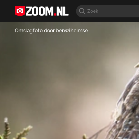
Omslagfoto door
benwilhelmse