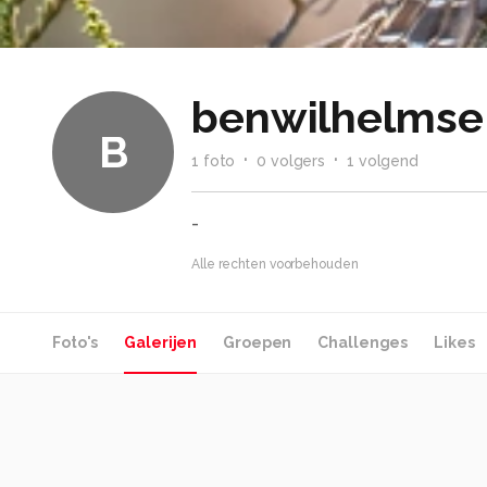
benwilhelmse
B
1
foto
0
volger
s
1
volgend
-
Alle rechten voorbehouden
Foto's
Galerijen
Groepen
Challenges
Likes