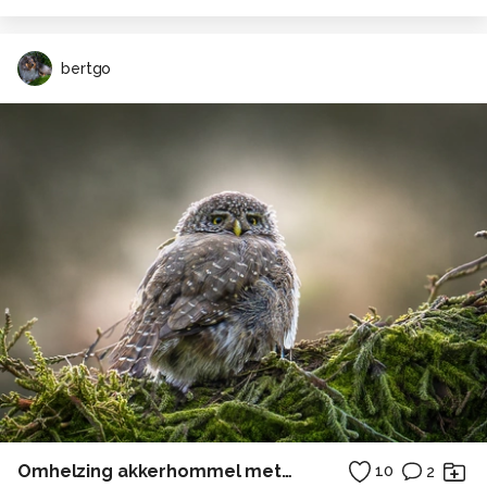
bertgo
Omhelzing akkerhommel met een bloem
10
2