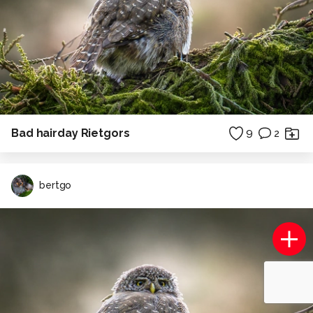
Bad hairday Rietgors
9
2
bertgo