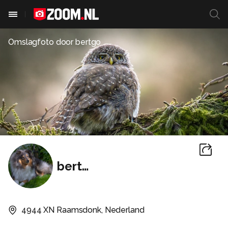
Omslagfoto door
bertgo
bertgo
4944 XN Raamsdonk, Nederland