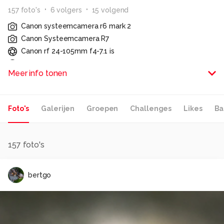
157
foto
's
6
volger
s
15
volgend
Canon systeemcamera r6 mark 2
Canon Systeemcamera R7
Canon rf 24-105mm f4-7.1 is
Telelens Tamron SP 150-600mm F5/6.3 G2
Meer info tonen
Canon EF 24-70mm F4
Mount adapter EF EOS R (2x).
Canon rf 100mm f2.8 is usm
Foto's
Galerijen
Groepen
Challenges
Likes
Ba
Lensbaby composer pro II
Lensbaby sweet 80mm
Lensbaby soft focus II
Lensbaby sweet 50mm
-
157
foto's
Alle rechten voorbehouden
bertgo