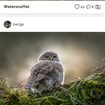
Watersnuffel
22
8
bertgo