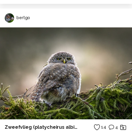
bertgo
Zweefvlieg (platycheirus albimanus).
14
4