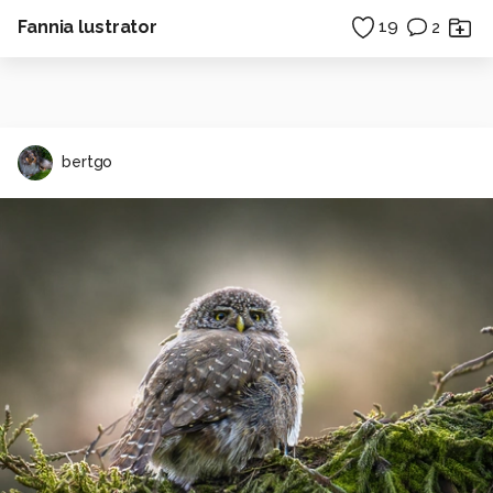
Fannia lustrator
19
2
bertgo