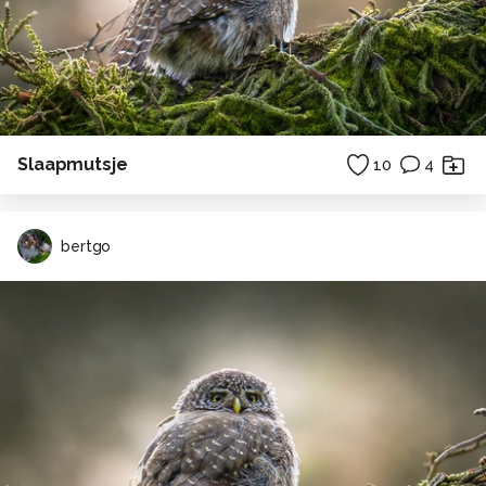
Slaapmutsje
10
4
bertgo