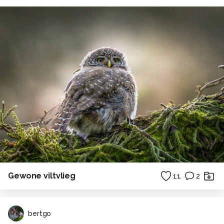
Gewone viltvlieg
11
2
bertgo