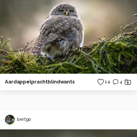
Aardappelprachtblindwants
14
4
bertgo