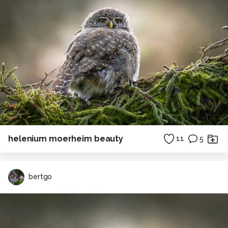
helenium moerheim beauty
11
5
bertgo