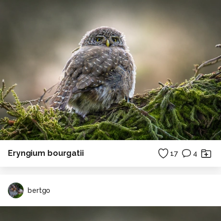
Eryngium bourgatii
17
4
bertgo