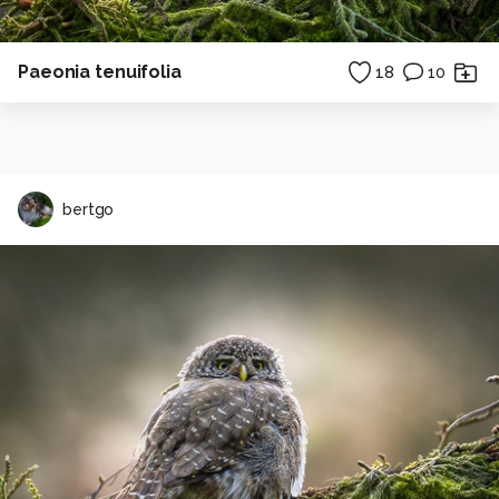
Paeonia tenuifolia
18
10
bertgo