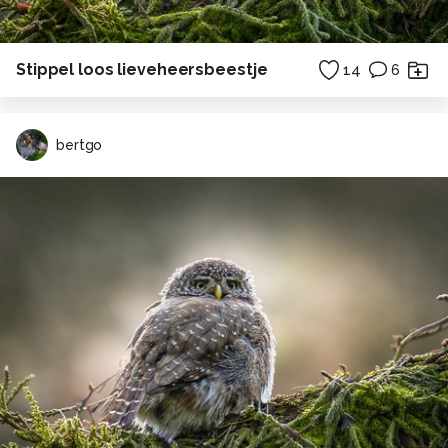
Stippel loos lieveheersbeestje
14
6
bertgo