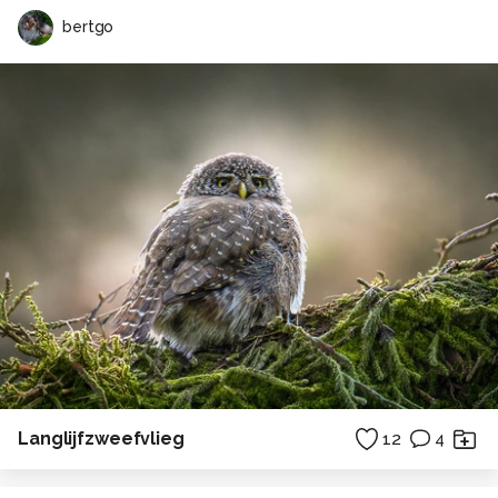
bertgo
Langlijfzweefvlieg
12
4