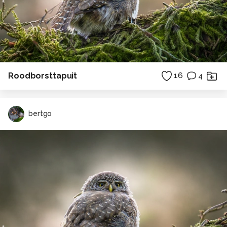
Roodborsttapuit
16
4
bertgo