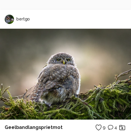
bertgo
Geelbandlangsprietmot
9
4