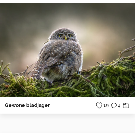
Gewone bladjager
19
4