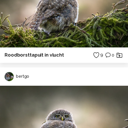
Roodborsttapuit in vlucht
9
0
bertgo