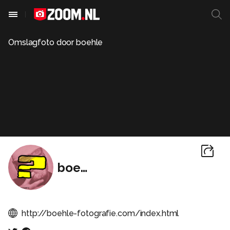
Omslagfoto door
boehle
boehle
http://boehle-fotografie.com/index.html