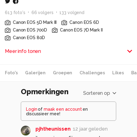
613
foto
's
66
volger
s
133
volgend
Canon EOS 5D Mark III
Canon EOS 6D
Canon EOS 700D
Canon EOS 7D Mark II
Canon EOS 80D
lekker fotograferen
Meer info tonen
dat is wat ik doe !!
http://boehle-fotografie.com/index.html
Foto's
Galerijen
Groepen
Challenges
Likes
Ba
is m'n eigen web site !
gr rob
Opmerkingen
Sorteren op
Alle rechten voorbehouden
Login
of
maak een account
en
discussieer mee!
pjhtheunissen
12 jaar geleden