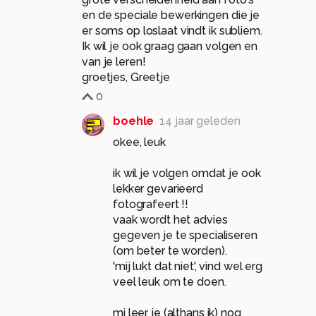
en de speciale bewerkingen die je
er soms op loslaat vindt ik subliem.
Ik wil je ook graag gaan volgen en
van je leren!
groetjes, Greetje
0
boehle
14 jaar geleden
okee, leuk
ik wil je volgen omdat je ook
lekker gevarieerd
fotografeert !!
vaak wordt het advies
gegeven je te specialiseren
(om beter te worden).
'mij lukt dat niet', vind wel erg
veel leuk om te doen.
mi leer je (althans ik) nog