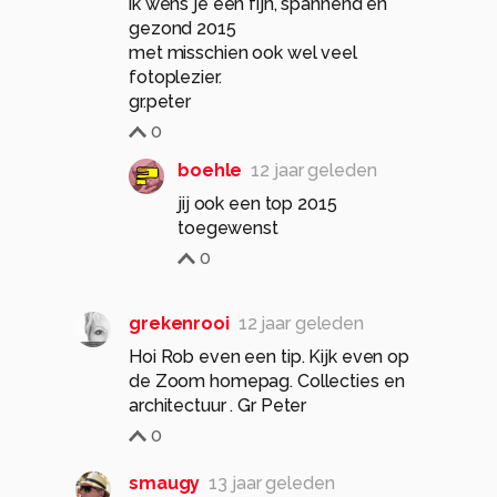
ik wens je een fijn, spannend en
gezond 2015
met misschien ook wel veel
fotoplezier.
gr.peter
0
boehle
12 jaar geleden
jij ook een top 2015
toegewenst
0
grekenrooi
12 jaar geleden
Hoi Rob even een tip. Kijk even op
de Zoom homepag. Collecties en
architectuur . Gr Peter
0
smaugy
13 jaar geleden