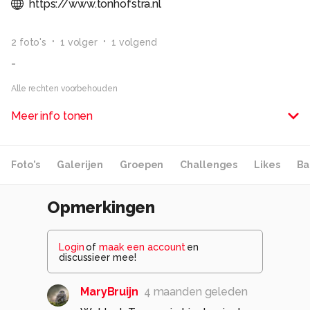
https://www.tonhofstra.nl
2
foto
's
1
volger
1
volgend
-
Alle rechten voorbehouden
Meer info tonen
Foto's
Galerijen
Groepen
Challenges
Likes
Ba
Opmerkingen
Login
of
maak een account
en
discussieer mee!
MaryBruijn
4 maanden geleden