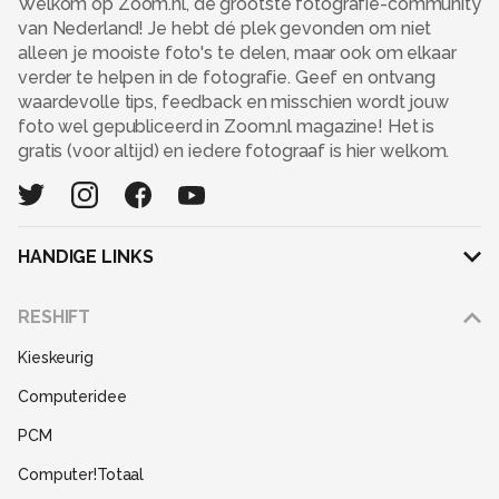
Welkom op Zoom.nl, de grootste fotografie-community
van Nederland! Je hebt dé plek gevonden om niet
alleen je mooiste foto's te delen, maar ook om elkaar
verder te helpen in de fotografie. Geef en ontvang
waardevolle tips, feedback en misschien wordt jouw
foto wel gepubliceerd in Zoom.nl magazine! Het is
gratis (voor altijd) en iedere fotograaf is hier welkom.
HANDIGE LINKS
Adverteren
RESHIFT
Disclaimer
Kieskeurig
Gebruiksvoorwaarden
Computeridee
Partners
PCM
Help
Computer!Totaal
Contact