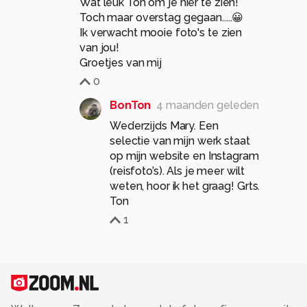
Wat leuk Ton om je hier te zien!
Toch maar overstag gegaan.....😀
Ik verwacht mooie foto's te zien
van jou!
Groetjes van mij
0
BonTon
4 maanden geleden
Wederzijds Mary. Een
selectie van mijn werk staat
op mijn website en Instagram
(reisfoto’s). Als je meer wilt
weten, hoor ik het graag! Grts.
Ton
1