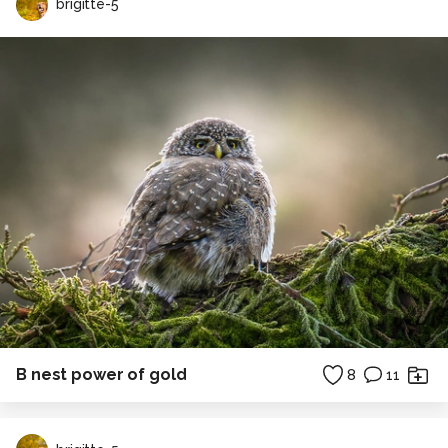
brigitte-5
B nest power of gold
8
11