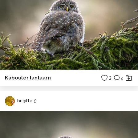
lieve groet Brigitte
Alle rechten voorbehouden
Kabouter lantaarn
3
2
brigitte-5