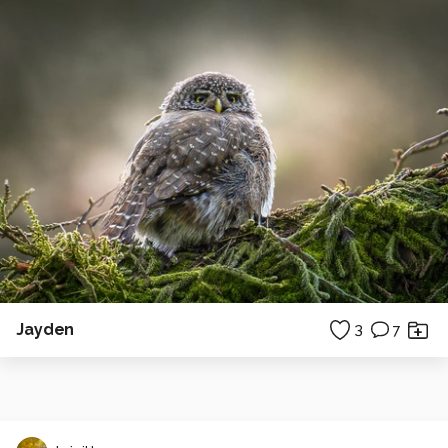
Jayden
3
7