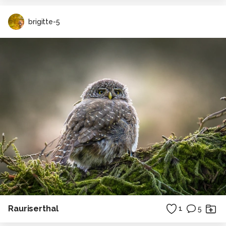
brigitte-5
Rauriserthal
1
5