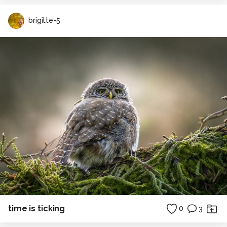
brigitte-5
time is ticking
0
3