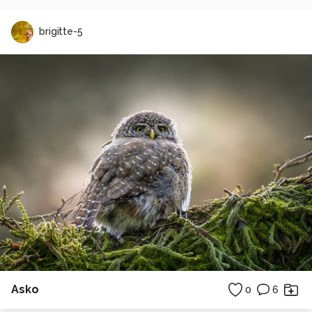
brigitte-5
Asko
0
6