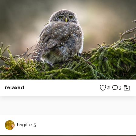
relaxed
2
3
brigitte-5