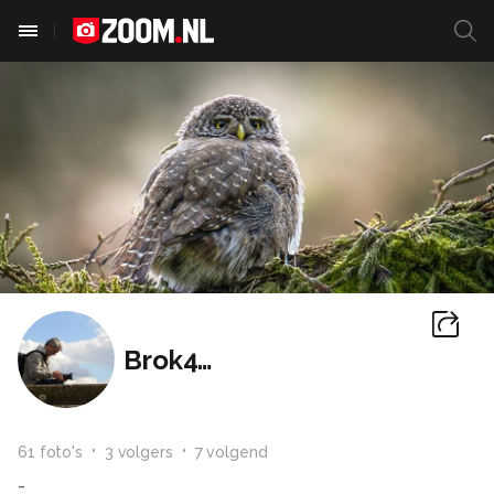
Brok4338
61
foto
's
3
volger
s
7
volgend
-