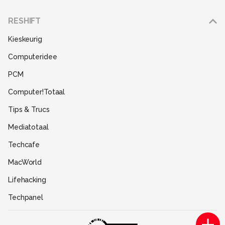
Adverteren
RESHIFT
Disclaimer
Kieskeurig
Gebruiksvoorwaarden
Computeridee
Partners
PCM
Help
Computer!Totaal
Contact
Tips & Trucs
Mediatotaal
Techcafe
MacWorld
Lifehacking
Techpanel
Gamer.nl