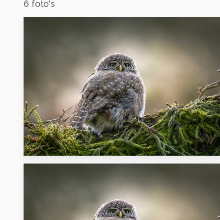
6
foto's
0