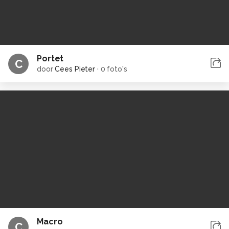
Portet
C
door
Cees Pieter
·
0 foto's
Macro
C