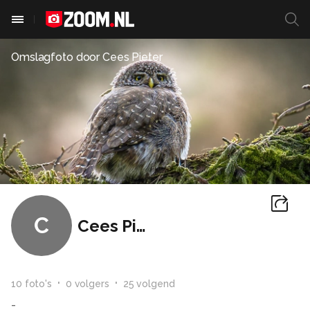
Omslagfoto door
Cees Pieter
C
Cees Pieter
10
foto
's
0
volger
s
25
volgend
-