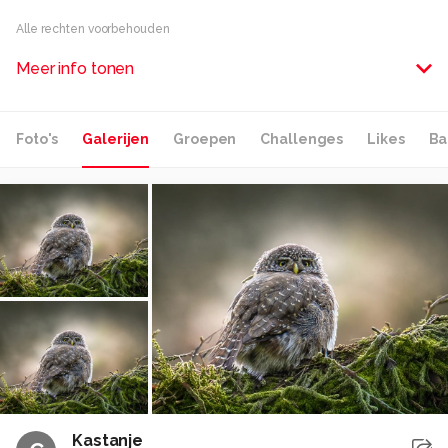
Alle rechten voorbehouden
Meer info tonen
Foto's
Galerijen
Groepen
Challenges
Likes
Ba
Kastanje