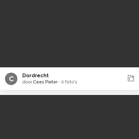
Dordrecht
C
door
Cees Pieter
·
0 foto's