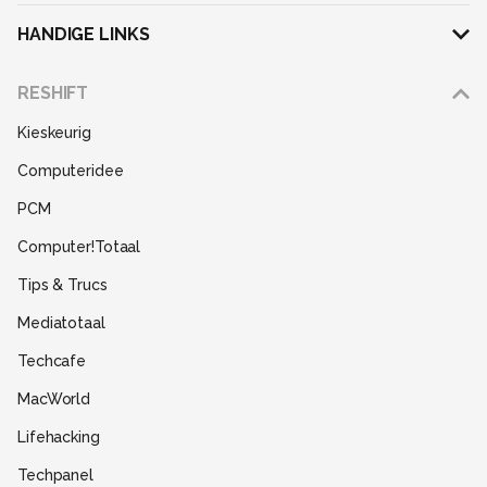
HANDIGE LINKS
Adverteren
RESHIFT
Disclaimer
Kieskeurig
Gebruiksvoorwaarden
Computeridee
Partners
PCM
Help
Computer!Totaal
Contact
Tips & Trucs
Mediatotaal
Techcafe
MacWorld
Lifehacking
Techpanel