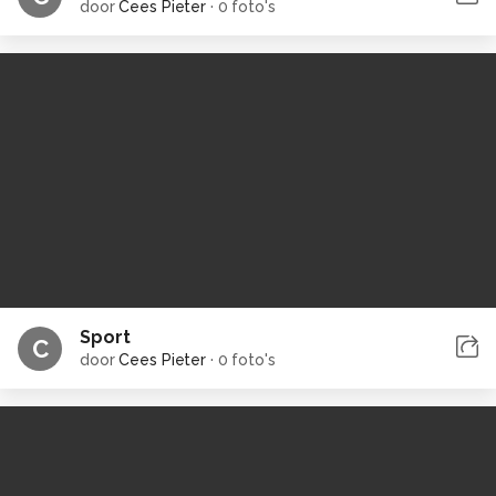
door
Cees Pieter
·
0 foto's
Sport
C
door
Cees Pieter
·
0 foto's