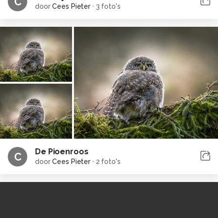
C
door
Cees Pieter
·
3 foto's
De Pioenroos
C
door
Cees Pieter
·
2 foto's