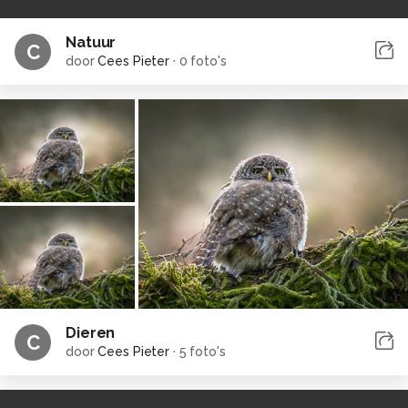
Natuur
C
door
Cees Pieter
·
0 foto's
Dieren
C
door
Cees Pieter
·
5 foto's