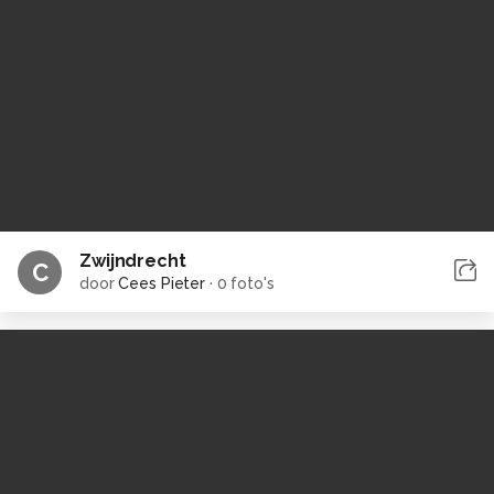
Zwijndrecht
C
door
Cees Pieter
·
0 foto's