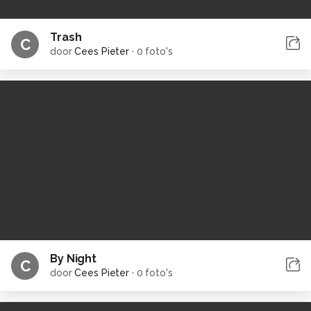
Trash
C
door
Cees Pieter
·
0 foto's
By Night
C
door
Cees Pieter
·
0 foto's