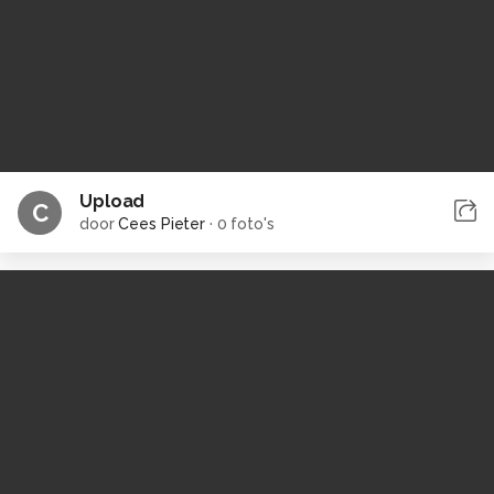
Upload
C
door
Cees Pieter
·
0 foto's