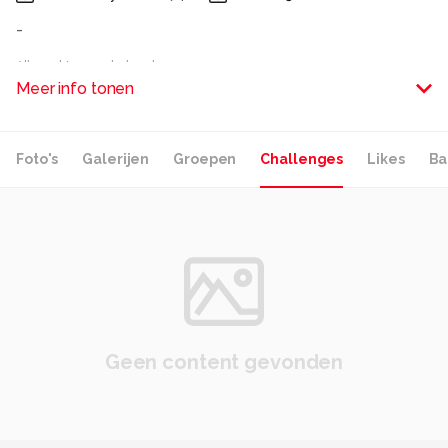
-
Alle rechten voorbehouden
Meer info tonen
Foto's
Galerijen
Groepen
Challenges
Likes
Ba
Geen content gevonden