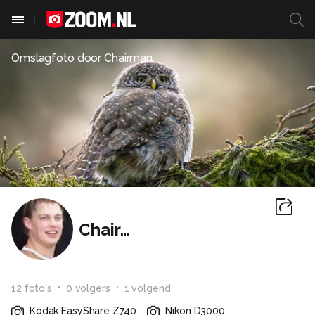
Omslagfoto door
Chairman
Chairman
12
foto
's
0
volger
s
1
volgend
Kodak EasyShare Z740
Nikon D3000