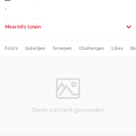
-
Alle rechten voorbehouden
Meer info tonen
Foto's
Galerijen
Groepen
Challenges
Likes
Ba
Geen content gevonden