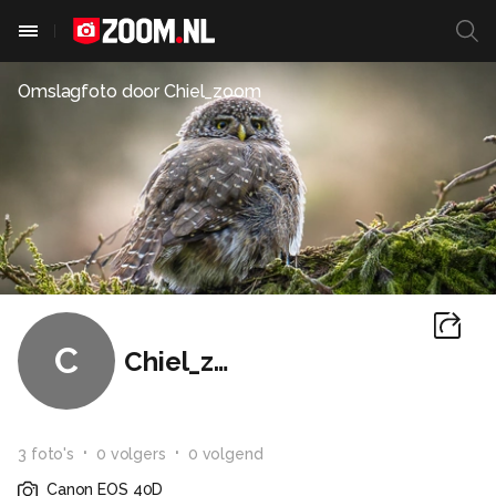
Omslagfoto door
Chiel_zoom
C
Chiel_zoom
3
foto
's
0
volger
s
0
volgend
Canon EOS 40D