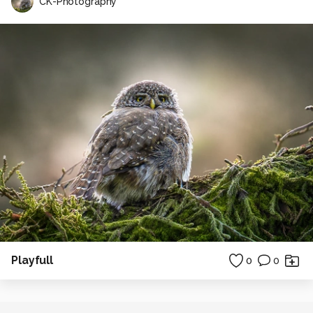
CK-Photography
Playfull
0
0