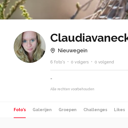
Claudiavanec
Nieuwegein
6
foto
's
0
volger
s
0
volgend
-
Alle rechten voorbehouden
Foto's
Galerijen
Groepen
Challenges
Likes