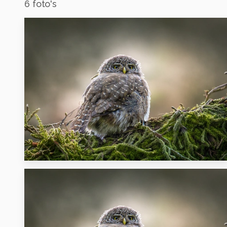
6
foto's
0