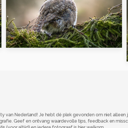
0
 van Nederland! Je hebt dé plek gevonden om niet alleen j
ografie. Geef en ontvang waardevolle tips, feedback en miss
s (voor altijd) en iedere fotograaf is hier welkom.