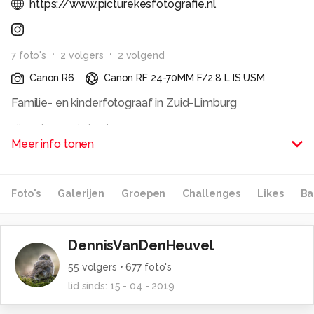
https://www.picturekesfotografie.nl
7
foto
's
2
volger
s
2
volgend
Canon R6
Canon RF 24-70MM F/2.8 L IS USM
Familie- en kinderfotograaf in Zuid-Limburg
Alle rechten voorbehouden
Meer info tonen
Foto's
Galerijen
Groepen
Challenges
Likes
Ba
DennisVanDenHeuvel
55
volgers •
677
foto's
lid sinds:
15 - 04 - 2019