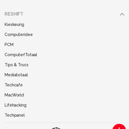
Adverteren
RESHIFT
Disclaimer
Kieskeurig
Gebruiksvoorwaarden
Computeridee
Partners
PCM
Help
Computer!Totaal
Contact
Tips & Trucs
Mediatotaal
Techcafe
MacWorld
Lifehacking
Techpanel
Gamer.nl