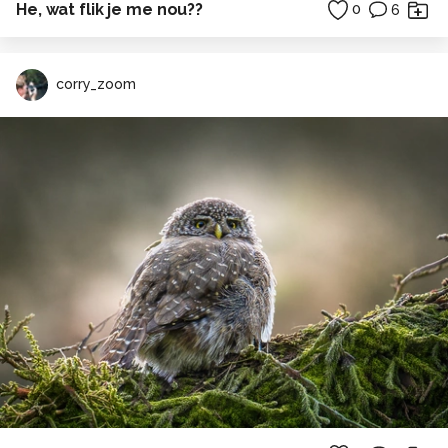
He, wat flik je me nou??
0
6
corry_zoom