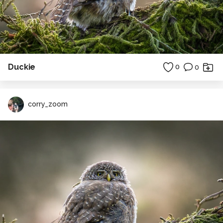
Duckie
0
0
corry_zoom