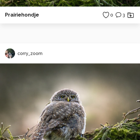
Prairiehondje
0
3
corry_zoom