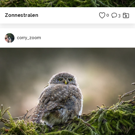
Zonnestralen
0
3
corry_zoom