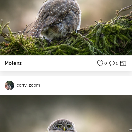
Molens
0
1
corry_zoom