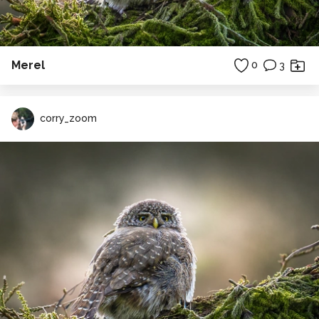
Merel
0
3
corry_zoom