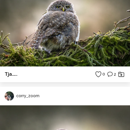
Tja.....
0
2
corry_zoom