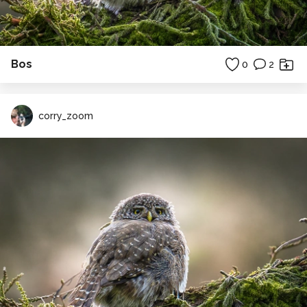
Bos
0
2
corry_zoom