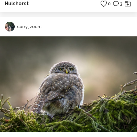
Hulshorst
0
3
corry_zoom