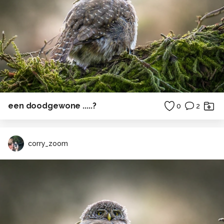
een doodgewone .....?
0
2
corry_zoom