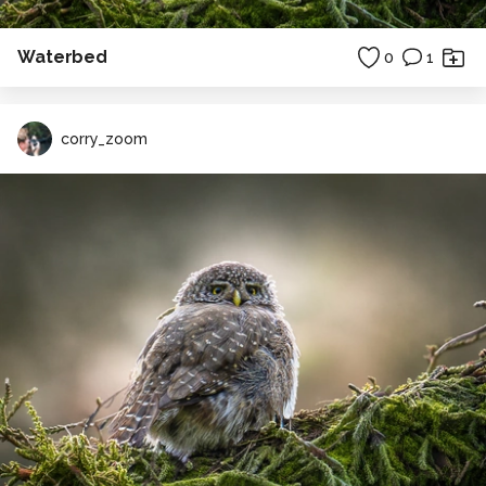
Waterbed
0
1
corry_zoom