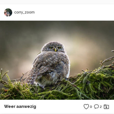
corry_zoom
Weer aanwezig
0
2