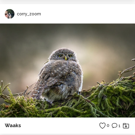
corry_zoom
Waaks
0
1