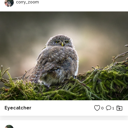
corry_zoom
Eyecatcher
0
1