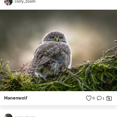
corry_zoom
Manenwolf
0
1