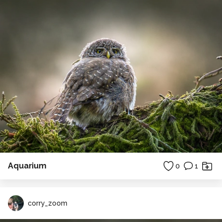
Aquarium
0
1
corry_zoom