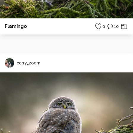
Flamingo
0
10
corry_zoom