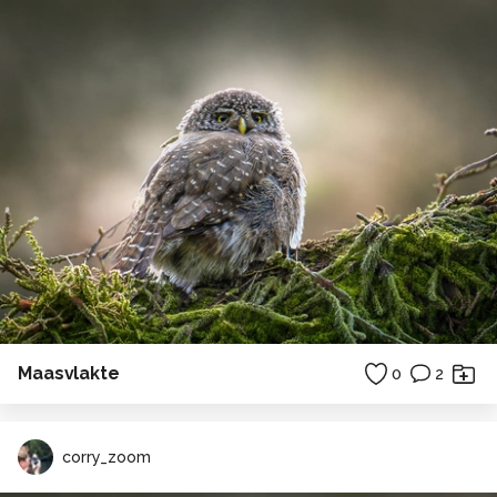
Maasvlakte
0
2
corry_zoom