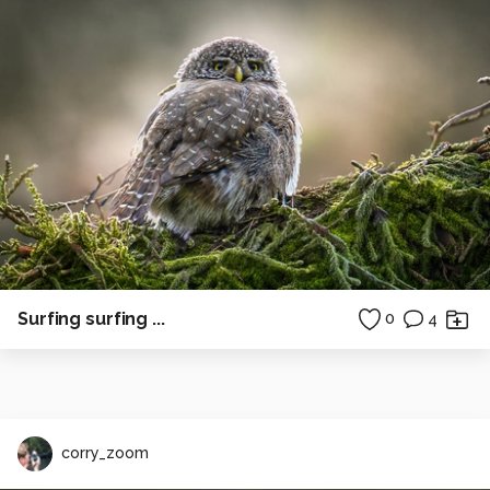
Surfing surfing ...
0
4
corry_zoom