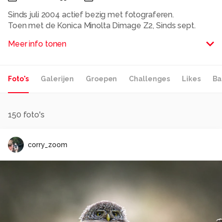
Sinds juli 2004 actief bezig met fotograferen.
Toen met de Konica Minolta Dimage Z2, Sinds sept.
2005 is daar een Canon Eos 350D bijgekomen.
Meer info tonen
Lens Canon EFS 18 - 55 mm
Tamron AF 28-300mm F/3,5 - 6.3 XR Di
Foto's
Galerijen
Groepen
Challenges
Likes
Ba
Alle rechten voorbehouden
150
foto's
corry_zoom