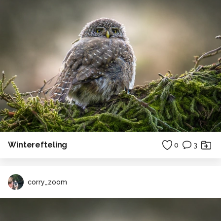
Winterefteling
0
3
corry_zoom