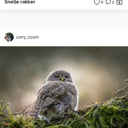
Snelle rakker
0
2
corry_zoom