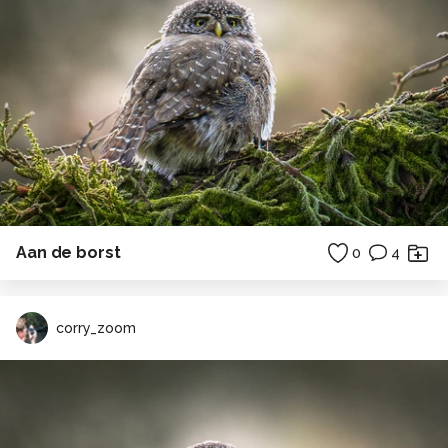
Aan de borst
0
4
corry_zoom