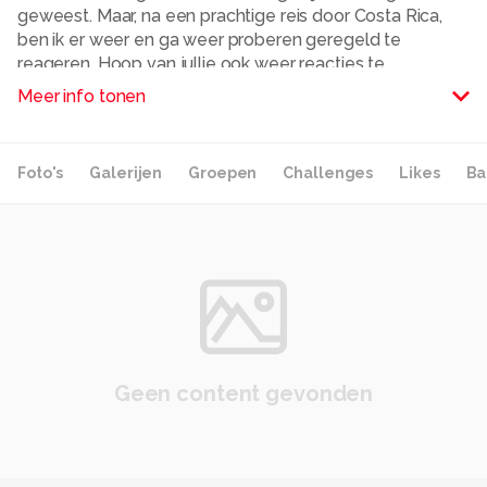
geweest. Maar, na een prachtige reis door Costa Rica,
ben ik er weer en ga weer proberen geregeld te
reageren. Hoop van jullie ook weer reacties te
ontvangen.
Meer info tonen
Alle rechten voorbehouden
Foto's
Galerijen
Groepen
Challenges
Likes
Ba
Geen content gevonden