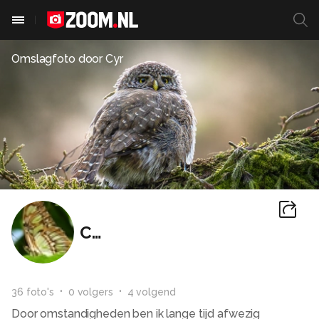
Omslagfoto door
Cyr
Cyr
36
foto
's
0
volger
s
4
volgend
Door omstandigheden ben ik lange tijd afwezig