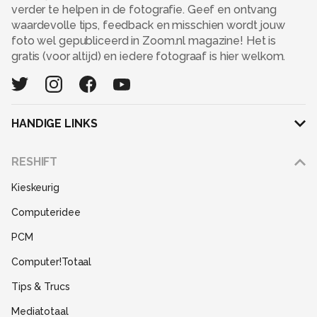
verder te helpen in de fotografie. Geef en ontvang
waardevolle tips, feedback en misschien wordt jouw
foto wel gepubliceerd in Zoom.nl magazine! Het is
gratis (voor altijd) en iedere fotograaf is hier welkom.
HANDIGE LINKS
Adverteren
RESHIFT
Disclaimer
Kieskeurig
Gebruiksvoorwaarden
Computeridee
Partners
PCM
Help
Computer!Totaal
Contact
Tips & Trucs
Mediatotaal