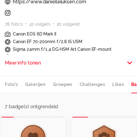
https://www.danielleluksen.com
78
foto
's
41
volger
s
20
volgend
Canon EOS 6D Mark II
Canon EF 70-200mm f/2,8 IS USM
Sigma 24mm f/1,4 DG HSM Art Canon EF-mount
Sigma 135mm f/1,8 DG HSM Art Canon EF-Mount
Meer info tonen
Canon 50mm f/1,8
Bedrijfsfotografie voor bedrijven en merken in de
huisdierenbranche.
Foto's
Galerijen
Groepen
Challenges
Likes
Ba
Alle rechten voorbehouden
7
badge(s) ontgrendeld