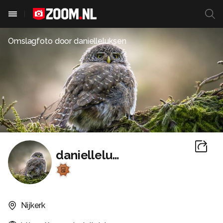
Omslagfoto door
danielleluksen
danielleluksen
Nijkerk