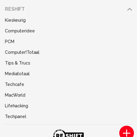
Adverteren
RESHIFT
Disclaimer
Kieskeurig
Gebruiksvoorwaarden
Computeridee
Partners
PCM
Help
Computer!Totaal
Contact
Tips & Trucs
Mediatotaal
Techcafe
MacWorld
Lifehacking
Techpanel
Gamer.nl