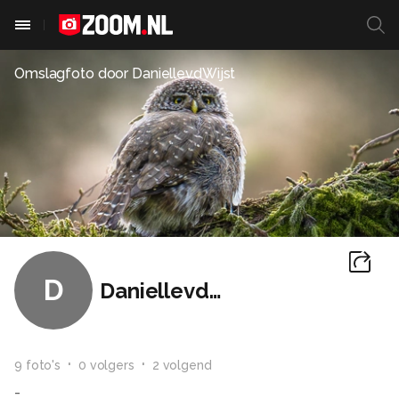
Omslagfoto door
DaniellevdWijst
D
DaniellevdWijst
9
foto
's
0
volger
s
2
volgend
-