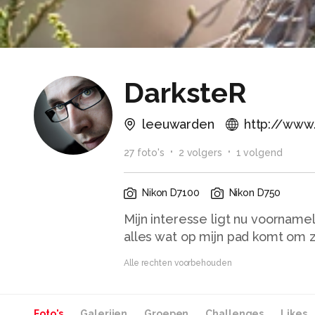
DarksteR
leeuwarden
http://www.
27
foto
's
2
volger
s
1
volgend
Nikon D7100
Nikon D750
Mijn interesse ligt nu voornamel
alles wat op mijn pad komt om z
Alle rechten voorbehouden
Foto's
Galerijen
Groepen
Challenges
Likes