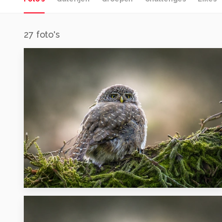
27
foto's
0