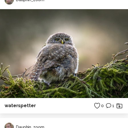
waterspetter
0
1
Dauphin_zoom