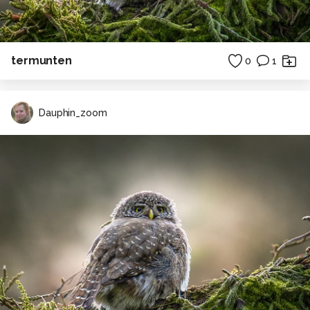
termunten
0
1
Dauphin_zoom