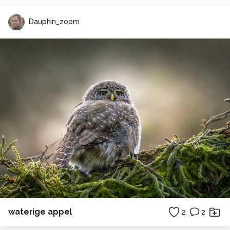
Dauphin_zoom
waterige appel
2
2