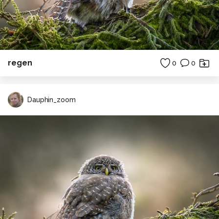
regen
0
0
Dauphin_zoom