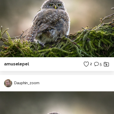
amuselepel
2
5
Dauphin_zoom