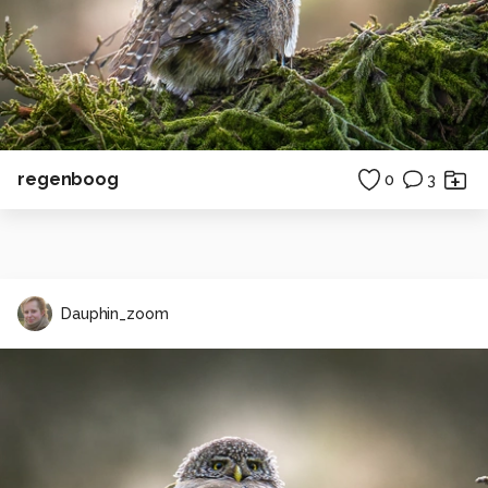
regenboog
0
3
Dauphin_zoom