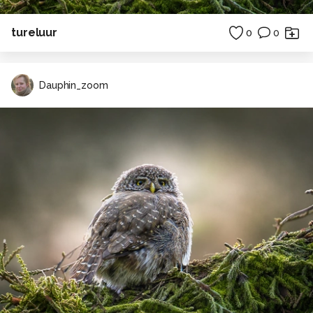
tureluur
0
0
Dauphin_zoom