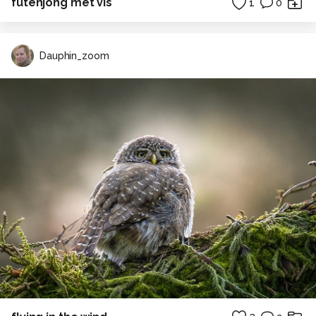
futenjong met vis
1
0
Dauphin_zoom