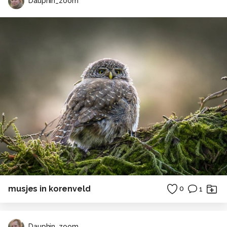
Dauphin_zoom
musjes in korenveld
0
1
Dauphin_zoom