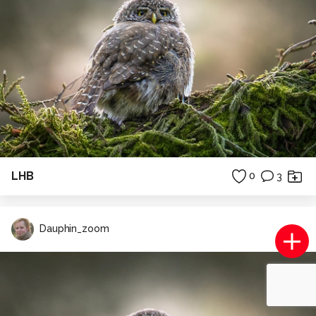
LHB
0
3
Dauphin_zoom