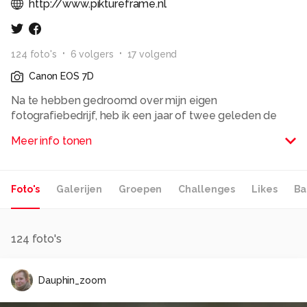
http://www.piktureframe.nl
124
foto
's
6
volger
s
17
volgend
Canon EOS 7D
Na te hebben gedroomd over mijn eigen
fotografiebedrijf, heb ik een jaar of twee geleden de
stap gewaagd en me ingeschreven bij de KVK. Daarna
Meer info tonen
een website op gezet en klanten binnen gehaald. Mijn
bedrijf - PiktureFrame Photography - loopt nu al een
tijdje erg lekker.
Foto's
Galerijen
Groepen
Challenges
Likes
Ba
Ik ben me gaan specialiseren in zwangerschap en
babyfotografie, maar fotografeer zo nu en dan ook
huwelijken.
124
foto's
Neem eens een kijkje op mijn website zou ik zeggen:
Dauphin_zoom
www.piktureframe.nl
Alle rechten voorbehouden