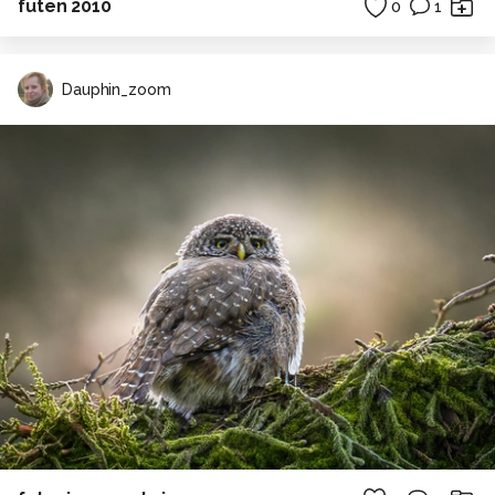
futen 2010
0
1
Dauphin_zoom