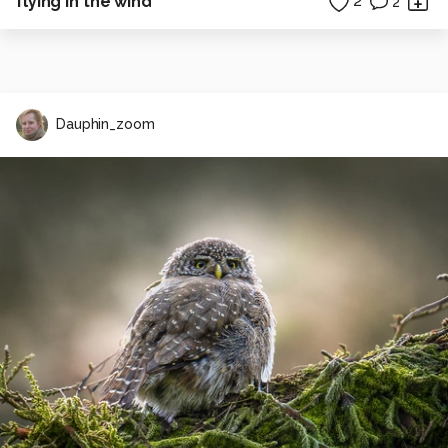
flying in the wind
2
2
Dauphin_zoom