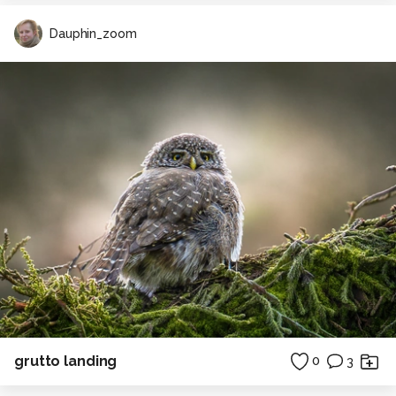
Dauphin_zoom
grutto landing
0
3