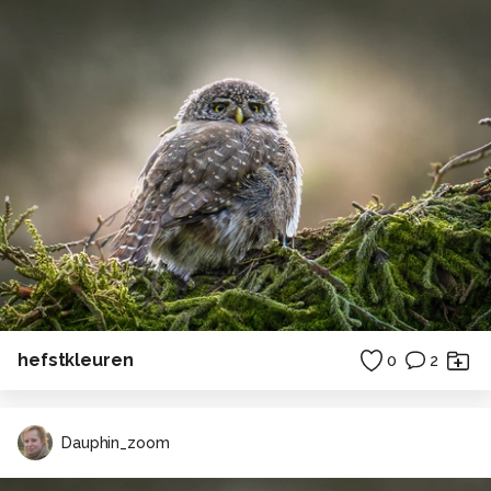
hefstkleuren
0
2
Dauphin_zoom