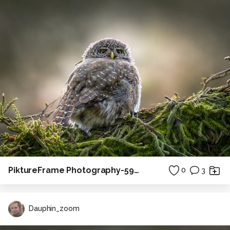
PiktureFrame Photography-596.jpg
0
3
Dauphin_zoom