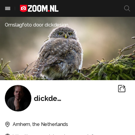
Omslagfoto door
dickdesign
dickdesign
Arnhem, the Netherlands