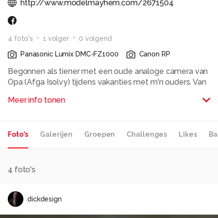
http://www.modelmayhem.com/2671504
4
foto
's
1
volger
0
volgend
Panasonic Lumix DMC-FZ1000
Canon RP
Begonnen als tiener met een oude analoge camera van
Opa (Afga Isolvy) tijdens vakanties met m'n ouders. Van
mijn eerste vakantie geld een spiegelreflex gekocht
Meer info tonen
(Cosina CT7 met pentax K-bajonet) en gestort op
Natuur & Landschapsfotografie. Later deze camera
vervangen door een echte Pentax met autofocus
Foto's
Galerijen
Groepen
Challenges
Likes
Ba
(SFXn). Tijd lid geweest van de Pentax club en wat
model workshops gevolgd. Door studie de fotografie
op een lager pitje gezet. Nu na 25 jaar de meeste
disciplines beoefend te hebben (Macro-fotografie,
4
foto's
Straatfotografie, Concerten, Modeshows, etc), weer
terug bij Natuur & Landschap en de Modelfotografie
dickdesign
weer opgepakt. Die bevallen me toch het best.
Alle rechten voorbehouden