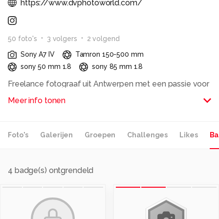
https://www.dvphotoworld.com/
50
foto
's
3
volger
s
2
volgend
Sony A7 IV
Tamron 150-500 mm
sony 50 mm 1.8
sony 85 mm 1.8
Freelance fotograaf uit Antwerpen met een passie voor
sport-, event-, architectuur- en nachtfotografie. Als
Meer info tonen
fotograaf probeer ik niet alleen een mooi beeld vast te
leggen, maar vooral het verhaal, de sfeer en het
moment erachter. Ik blijf graag experimenteren met
Foto's
Galerijen
Groepen
Challenges
Likes
Ba
licht, beweging en verschillende technieken om mezelf
verder te ontwikkelen.
Actief als clubfotograaf bij Berchem Sport en
4
badge(s) ontgrendeld
regelmatig aan de slag voor Sportograf. Meer van mijn
werk vind je op DV Photo World.
Alle rechten voorbehouden