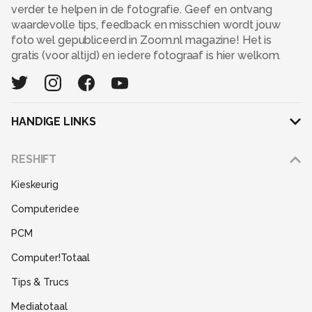
verder te helpen in de fotografie. Geef en ontvang
waardevolle tips, feedback en misschien wordt jouw
foto wel gepubliceerd in Zoom.nl magazine! Het is
gratis (voor altijd) en iedere fotograaf is hier welkom.
HANDIGE LINKS
Adverteren
RESHIFT
Disclaimer
Kieskeurig
Gebruiksvoorwaarden
Computeridee
Partners
PCM
Help
Computer!Totaal
Contact
Tips & Trucs
Mediatotaal