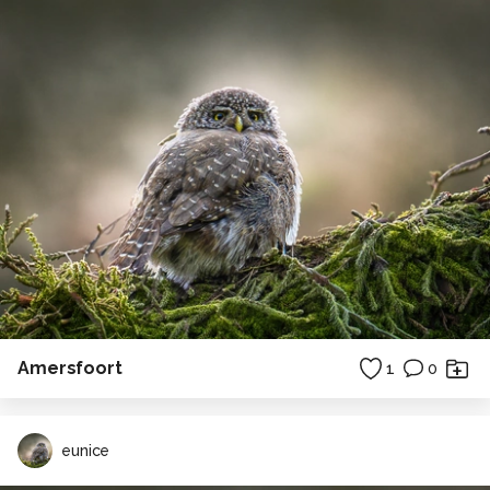
Amersfoort
1
0
eunice