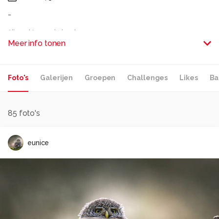
-
Alle rechten voorbehouden
Meer info tonen
Foto's
Galerijen
Groepen
Challenges
Likes
Ba
85
foto's
eunice