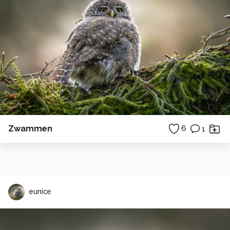
Zwammen
6
1
eunice