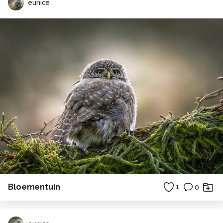
eunice
Bloementuin
1
0