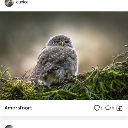
eunice
Amersfoort
1
0