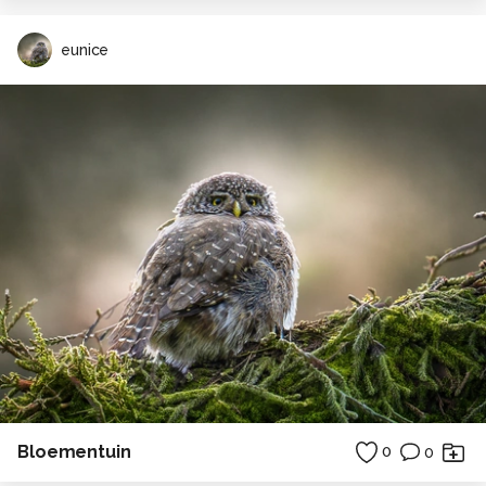
eunice
Bloementuin
0
0