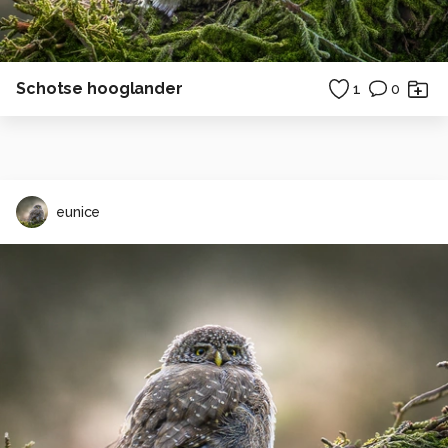
Schotse hooglander
1
0
eunice