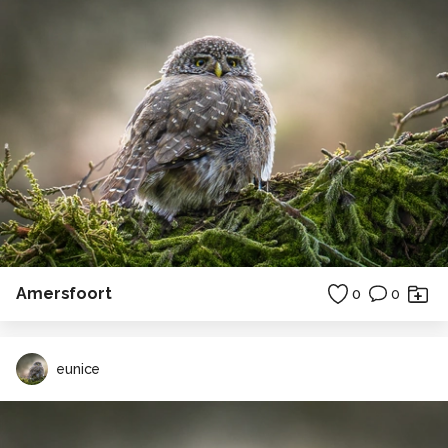
Amersfoort
0
0
eunice