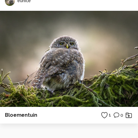
eunice
Bloementuin
1
0