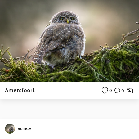
Amersfoort
0
0
eunice