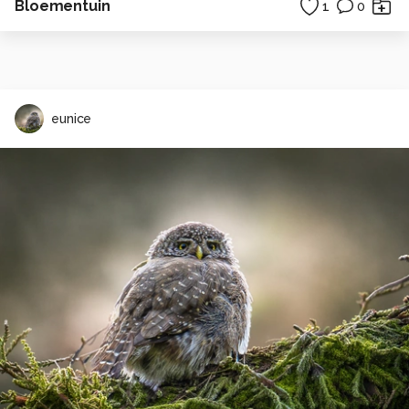
Bloementuin
1
0
eunice