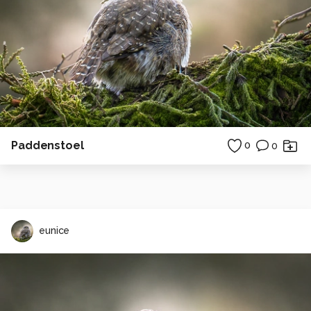
Paddenstoel
0
0
eunice