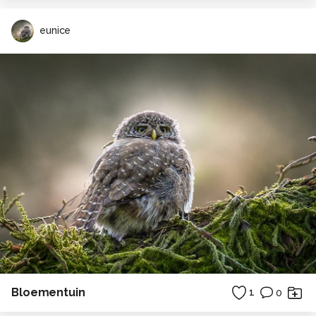
eunice
Bloementuin
1
0