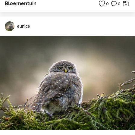
Bloementuin
0
0
eunice