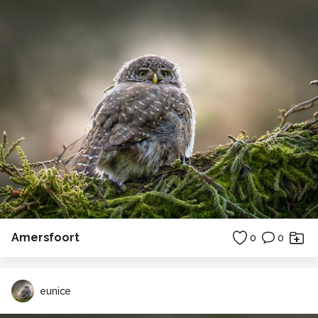
Amersfoort
0
0
eunice