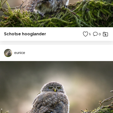
Schotse hooglander
1
0
eunice