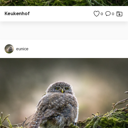
Keukenhof
0
0
eunice