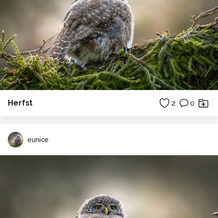
Herfst
2
0
eunice