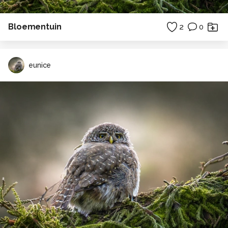
Bloementuin
2
0
eunice