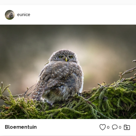
eunice
Bloementuin
0
0