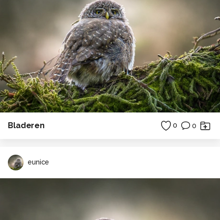
Bladeren
0
0
eunice