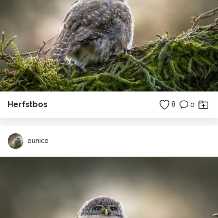
Herfstbos
8
0
eunice