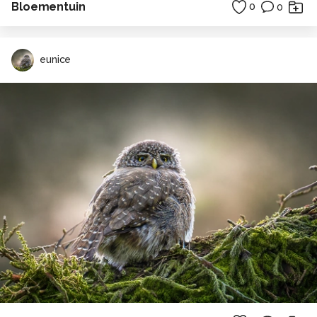
Bloementuin
0
0
eunice