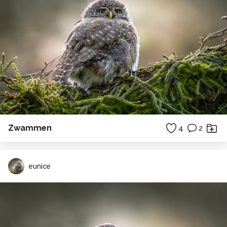
Zwammen
4
2
eunice