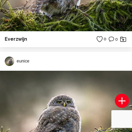
Everzwijn
0
0
eunice