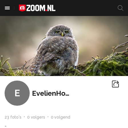
E
EvelienHofman
23
foto
's
0
volger
s
0
volgend
-