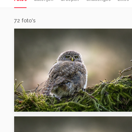
72
foto's
17