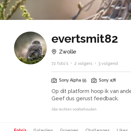
evertsmit82
Zwolle
72
foto
's
2
volger
s
3
volgend
Sony Alpha 55
Sony a7II
Op dit platform hoop ik van ande
Geef dus gerust feedback.
Alle rechten voorbehouden
Foto's
Galerijen
Groepen
Challenges
Likes