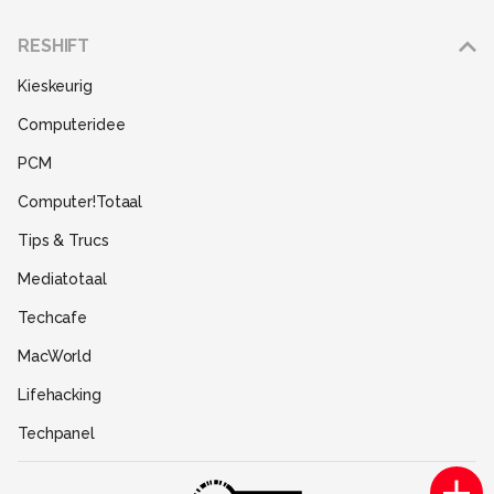
Adverteren
RESHIFT
Disclaimer
Kieskeurig
Gebruiksvoorwaarden
Computeridee
Partners
PCM
Help
Computer!Totaal
Contact
Tips & Trucs
Mediatotaal
Techcafe
MacWorld
Lifehacking
Techpanel
Gamer.nl