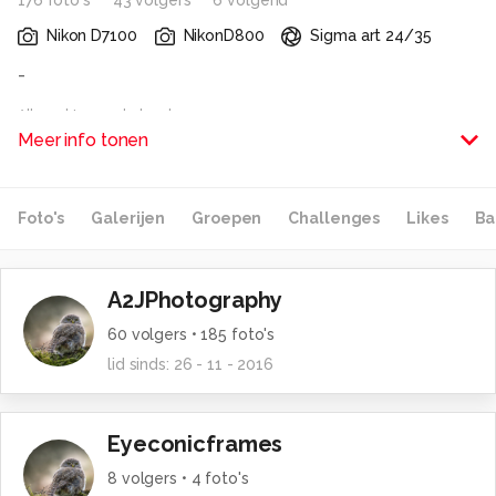
176
foto
's
43
volger
s
6
volgend
Nikon D7100
NikonD800
Sigma art 24/35
-
Alle rechten voorbehouden
Meer info tonen
Foto's
Galerijen
Groepen
Challenges
Likes
Ba
A2JPhotography
60
volgers •
185
foto's
lid sinds:
26 - 11 - 2016
Eyeconicframes
8
volgers •
4
foto's