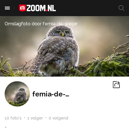
Omslagfoto door
femia-de-weijer
femia-de-weijer
10
foto
's
1
volger
0
volgend
-