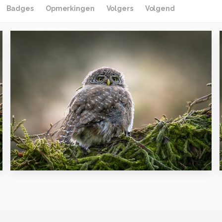
Badges
Opmerkingen
Volgers
Volgend
1