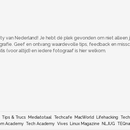
 van Nederland! Je hebt dé plek gevonden om niet alleen j
ografie. Geef en ontvang waardevolle tips, feedback en miss
s (voor altijd) en iedere fotograaf is hier welkom.
Tips & Trucs
Mediatotaal
Techcafe
MacWorld
Lifehacking
Tech
om Academy
Tech Academy
Vives
Linux Magazine
NLJUG
TEQna