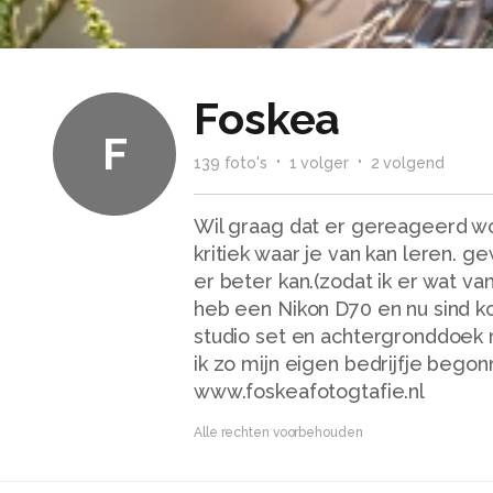
Foskea
F
139
foto
's
1
volger
2
volgend
Wil graag dat er gereageerd w
kritiek waar je van kan leren. g
er beter kan.(zodat ik er wat van
heb een Nikon D70 en nu sind ko
studio set en achtergronddoek 
ik zo mijn eigen bedrijfje begon
www.foskeafotogtafie.nl
Alle rechten voorbehouden