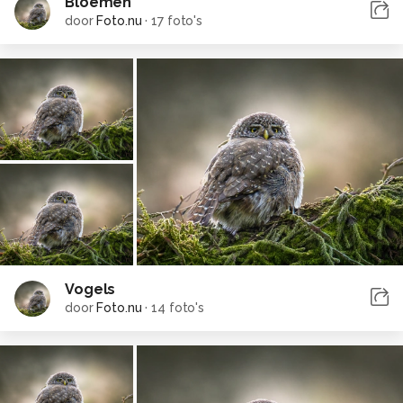
Bloemen
door
Foto.nu
·
17 foto's
Vogels
door
Foto.nu
·
14 foto's