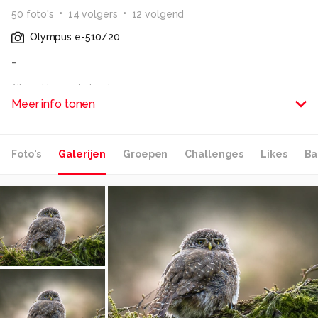
50
foto
's
14
volger
s
12
volgend
Olympus e-510/20
-
Alle rechten voorbehouden
Meer info tonen
Foto's
Galerijen
Groepen
Challenges
Likes
Ba