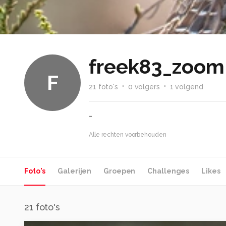
freek83_zoom
F
21
foto
's
0
volger
s
1
volgend
-
Alle rechten voorbehouden
Foto's
Galerijen
Groepen
Challenges
Likes
21
foto's