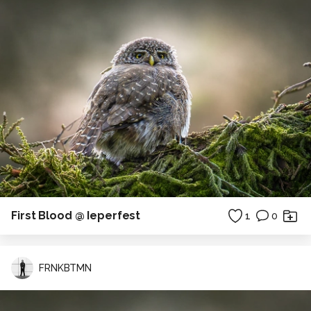
First Blood @ Ieperfest
1
0
FRNKBTMN