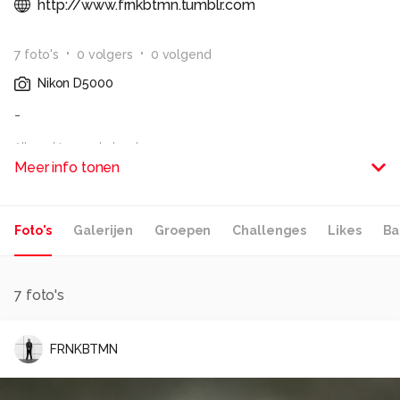
http://www.frnkbtmn.tumblr.com
7
foto
's
0
volger
s
0
volgend
Nikon D5000
-
Alle rechten voorbehouden
Meer info tonen
Foto's
Galerijen
Groepen
Challenges
Likes
Ba
7
foto's
FRNKBTMN