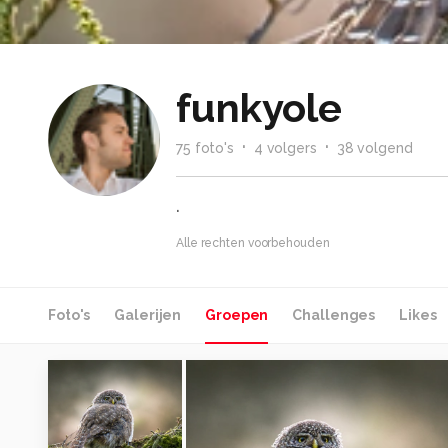
funkyole
75
foto
's
4
volger
s
38
volgend
.
Alle rechten voorbehouden
Foto's
Galerijen
Groepen
Challenges
Likes