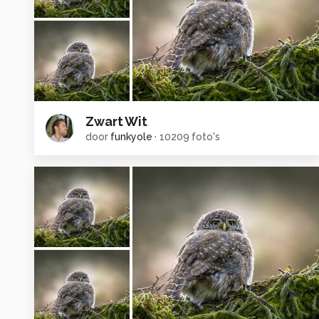
Zwart Wit
door
funkyole
·
10209 foto's