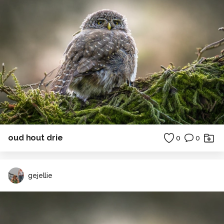
oud hout drie
0
0
gejellie