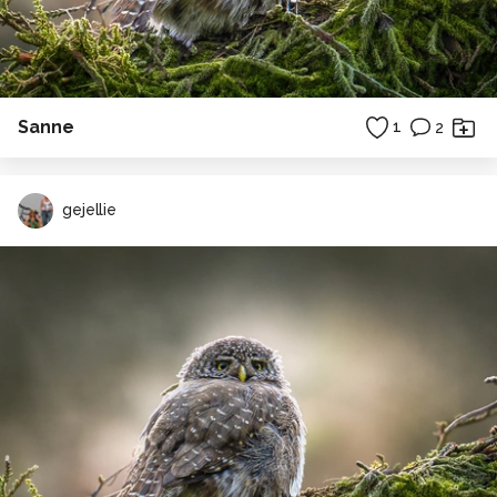
Sanne
1
2
gejellie