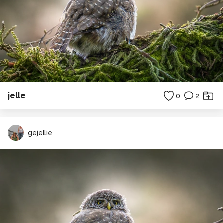
jelle
0
2
gejellie