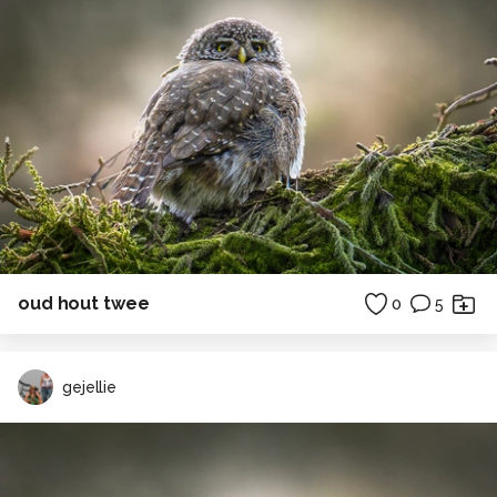
oud hout twee
0
5
gejellie