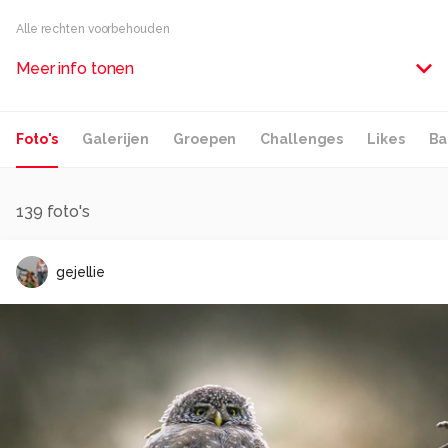
Alle rechten voorbehouden
Meer info tonen
Foto's
Galerijen
Groepen
Challenges
Likes
Ba
139
foto's
gejellie