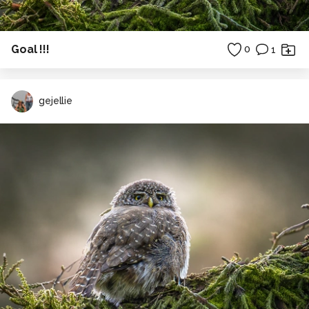
Goal !!!
0
1
gejellie