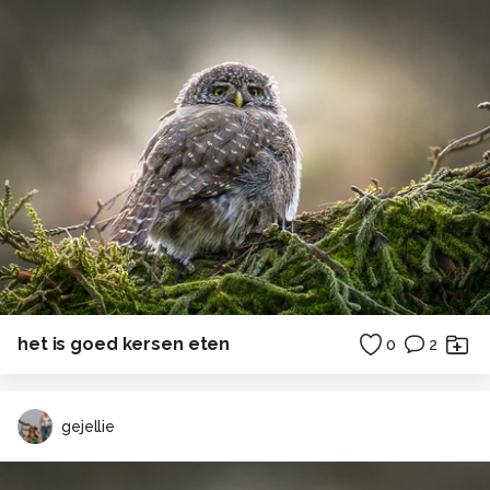
het is goed kersen eten
0
2
gejellie