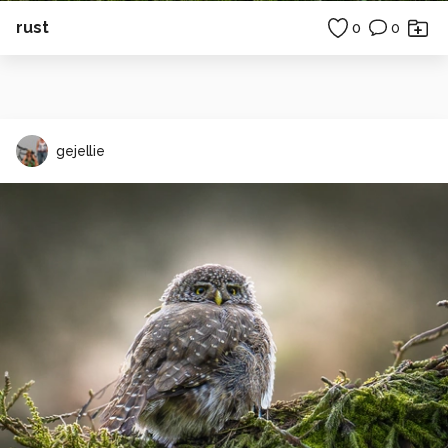
rust
0
0
gejellie