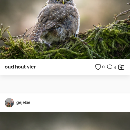
oud hout vier
0
4
gejellie