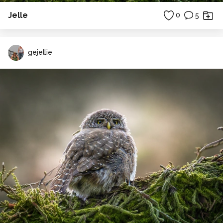
Jelle
0
5
gejellie