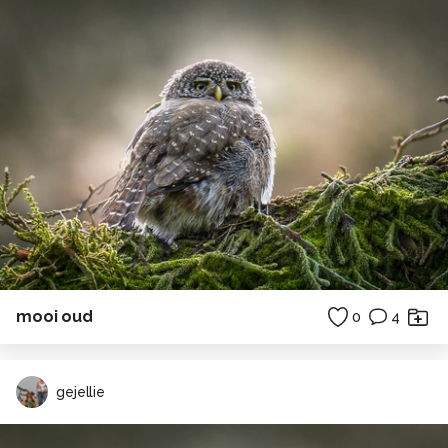
mooi oud
0
4
gejellie