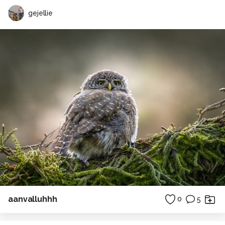
gejellie
aanvalluhhh
0
5