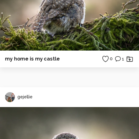
my home is my castle
0
1
gejellie