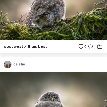
oost west / thuis best
0
3
gejellie