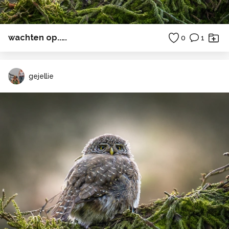
wachten op.....
0
1
gejellie