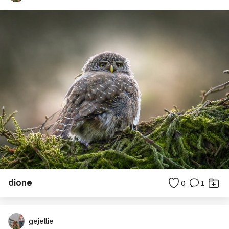
dione
0
1
gejellie