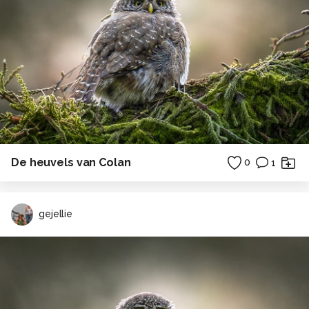
De heuvels van Colan
0
1
gejellie