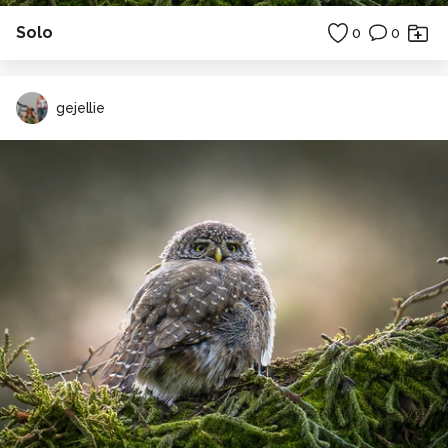
Solo
0
0
gejellie