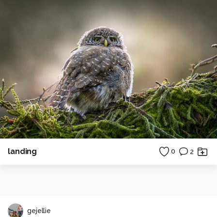
landing
0
2
gejellie