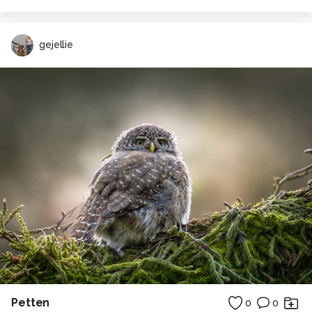
gejellie
Petten
0
0