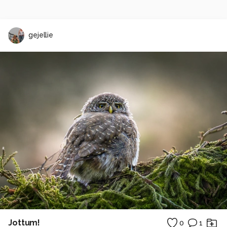
gejellie
Jottum!
0
1