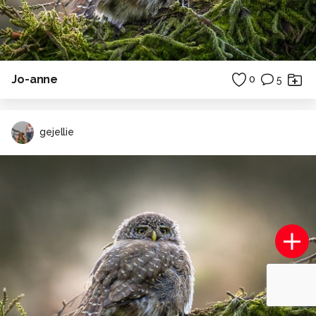
Jo-anne
0
5
gejellie