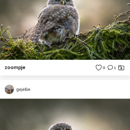
zoompje
0
1
gejellie