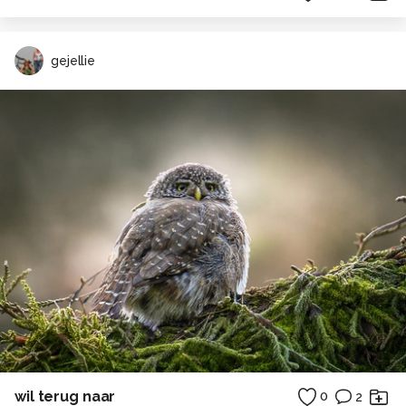
gejellie
wil terug naar
0
2