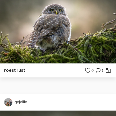
roest rust
0
2
gejellie