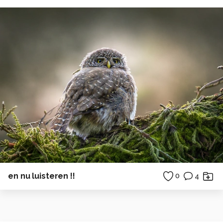
en nu luisteren !!
0
4