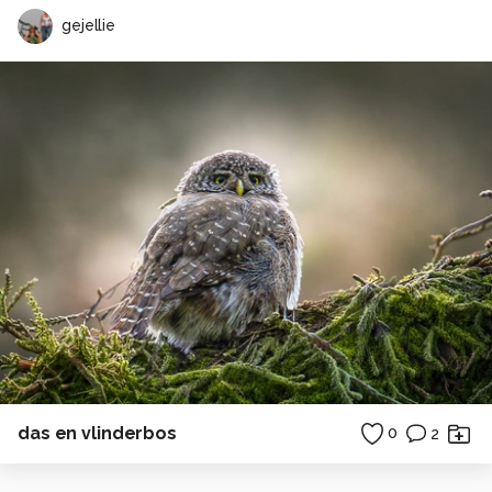
gejellie
das en vlinderbos
0
2