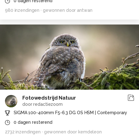
0
dagen resterend
980
inzendingen
· gewonnen door
antwan
Fotowedstrijd Natuur
door
redactiezoom
SIGMA 100-400mm F5-6.3 DG OS HSM | Contemporary
0
dagen resterend
2732
inzendingen
· gewonnen door
kemdeleon