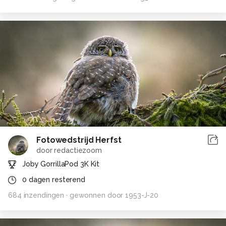
Fotowedstrijd Herfst
door
redactiezoom
Joby GorrillaPod 3K Kit
0
dagen resterend
684
inzendingen
· gewonnen door
1953-J-20