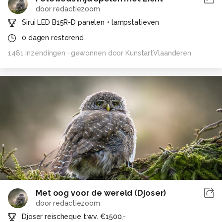
door
redactiezoom
Sirui LED B15R-D panelen + lampstatieven
0
dagen resterend
1481
inzendingen
· gewonnen door
KunstartVlaanderen
Met oog voor de wereld (Djoser)
door
redactiezoom
Djoser reischeque t.w.v. €1500,-