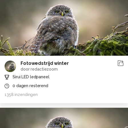
Fotowedstrijd winter
door
redactiezoom
Sirui LED ledpaneel
0
dagen resterend
1358
inzendingen