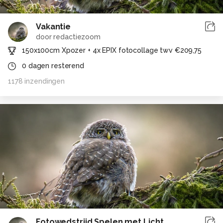
Vakantie
door
redactiezoom
150x100cm Xpozer + 4x EPIX fotocollage twv €209,75
0
dagen resterend
1178
inzendingen
Fotowedstrijd Spelen met Licht