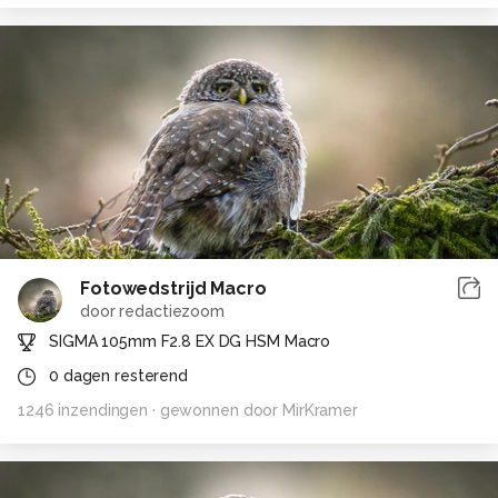
Fotowedstrijd Macro
door
redactiezoom
SIGMA 105mm F2.8 EX DG HSM Macro
0
dagen resterend
1246
inzendingen
· gewonnen door
MirKramer