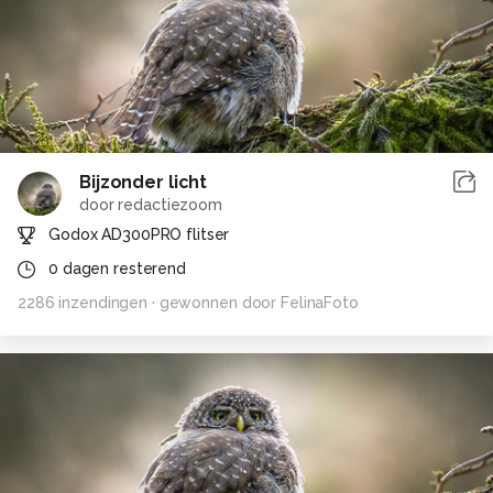
Bijzonder licht
door
redactiezoom
Godox AD300PRO flitser
0
dagen resterend
2286
inzendingen
· gewonnen door
FelinaFoto