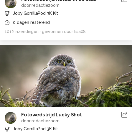
door
redactiezoom
Joby GorrillaPod 3K Kit
0
dagen resterend
1012
inzendingen
· gewonnen door
lisa08
Fotowedstrijd Lucky Shot
door
redactiezoom
Joby GorrillaPod 3K Kit