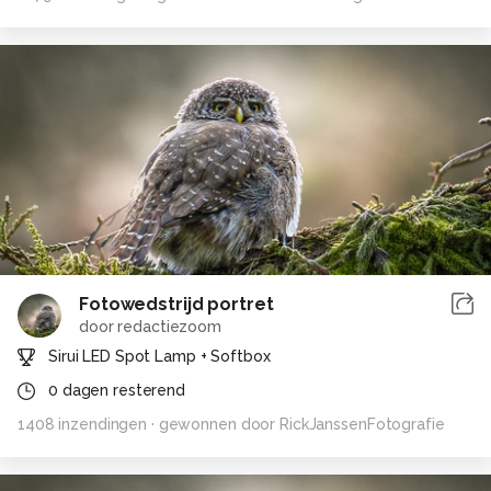
Fotowedstrijd portret
door
redactiezoom
Sirui LED Spot Lamp + Softbox
0
dagen resterend
1408
inzendingen
· gewonnen door
RickJanssenFotografie