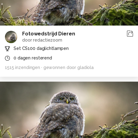
Fotowedstrijd Dieren
door
redactiezoom
Set CS100 daglichtlampen
0
dagen resterend
1515
inzendingen
· gewonnen door
gladiola