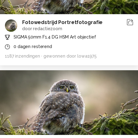
Fotowedstrijd Portretfotografie
door
redactiezoom
SIGMA 50mm F1.4 DG HSM Art objectief
0
dagen resterend
1187
inzendingen
· gewonnen door
lowa1975