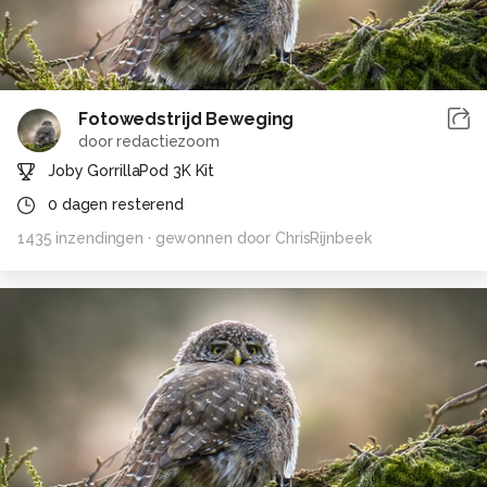
Fotowedstrijd Beweging
door
redactiezoom
Joby GorrillaPod 3K Kit
0
dagen resterend
1435
inzendingen
· gewonnen door
ChrisRijnbeek