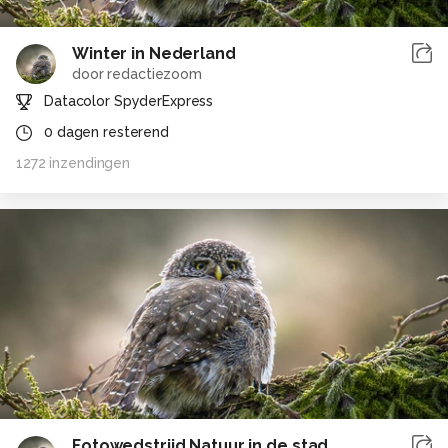
Winter in Nederland
door
redactiezoom
Datacolor SpyderExpress
0
dagen resterend
1272
inzendingen
Fotowedstrijd Natuur in de stad