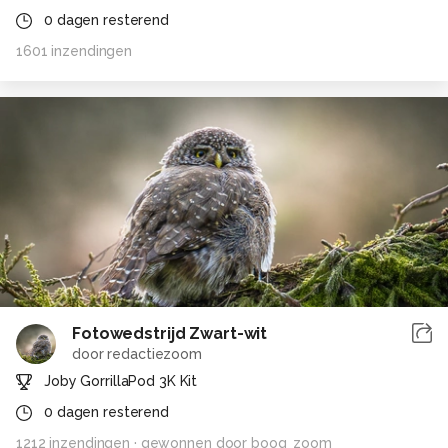
0
dagen resterend
1601
inzendingen
Fotowedstrijd Zwart-wit
door
redactiezoom
Joby GorrillaPod 3K Kit
0
dagen resterend
1212
inzendingen
· gewonnen door
boog_zoom