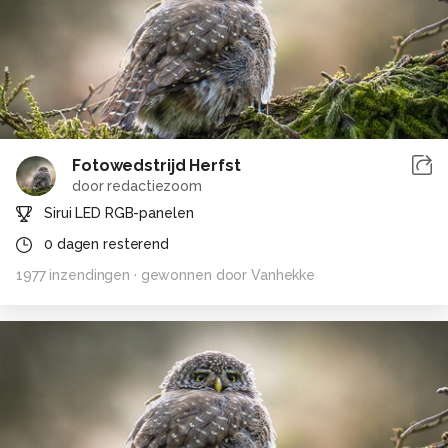
Fotowedstrijd Herfst
door
redactiezoom
Sirui LED RGB-panelen
0
dagen resterend
1977
inzendingen
· gewonnen door
Vanhekke