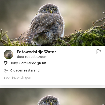
Fotowedstrijd Water
door
redactiezoom
Joby GorrillaPod 3K Kit
0
dagen resterend
1209
inzendingen