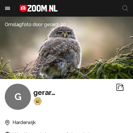
Omslagfoto door
gerard-20
gerard-20
G
Harderwijk