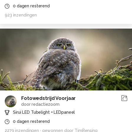
0
dagen resterend
923
inzendingen
Fotowedstrijd Voorjaar
door
redactiezoom
Sirui LED Tubelight + LEDpaneel
0
dagen resterend
2279
inzendingen
· gewonnen door
TimRensing