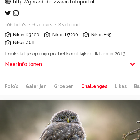
http://gerard-de-zwaan.fotoport.nl
106
foto
's
6
volger
s
8
volgend
Nikon D3200
Nikon D7200
Nikon F65
Nikon Z6III
Leuk dat je op mijn profiel komt kijken. Ik ben in 2013
begonnen met fotograferen. Mijn eerste camera was
Meer info tonen
een Nikon D3200 die ik nog steeds heb. Inmiddels heb ik
een Nikon D7200 waarmee ik momenteel de meeste
foto's mee maak. Zo nu en dan pak ik een analoge Nikon
Foto's
Galerijen
Groepen
Challenges
Likes
Ba
F65 om foto's mee te maken.
Alle rechten voorbehouden