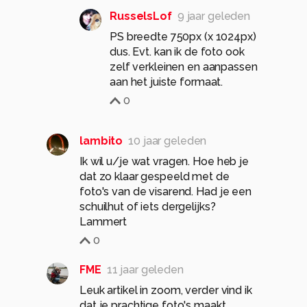
RusselsLof
9 jaar geleden
PS breedte 750px (x 1024px)
dus. Evt. kan ik de foto ook
zelf verkleinen en aanpassen
aan het juiste formaat.
0
lambito
10 jaar geleden
Ik wil u/je wat vragen. Hoe heb je
dat zo klaar gespeeld met de
foto's van de visarend. Had je een
schuilhut of iets dergelijks?
Lammert
0
FME
11 jaar geleden
Leuk artikel in zoom, verder vind ik
dat je prachtige foto's maakt.