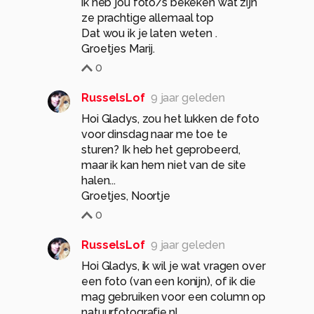
ik heb jou foto/s bekeken wat zijn
ze prachtige allemaal top
Dat wou ik je laten weten .
Groetjes Marij.
0
RusselsLof
9 jaar geleden
Hoi Gladys, zou het lukken de foto
voor dinsdag naar me toe te
sturen? Ik heb het geprobeerd,
maar ik kan hem niet van de site
halen...
Groetjes, Noortje
0
RusselsLof
9 jaar geleden
Hoi Gladys, ik wil je wat vragen over
een foto (van een konijn), of ik die
mag gebruiken voor een column op
natuurfotografie.nl,