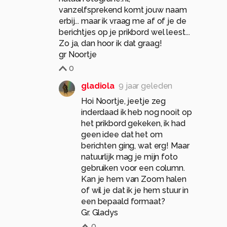
vanzelfsprekend komt jouw naam
erbij... maar ik vraag me af of je de
berichtjes op je prikbord wel leest...
Zo ja, dan hoor ik dat graag!
gr Noortje
0
gladiola
9 jaar geleden
Hoi Noortje, jeetje zeg
inderdaad ik heb nog nooit op
het prikbord gekeken, ik had
geen idee dat het om
berichten ging, wat erg! Maar
natuurlijk mag je mijn foto
gebruiken voor een column.
Kan je hem van Zoom halen
of wil je dat ik je hem stuur in
een bepaald formaat?
Gr. Gladys
0