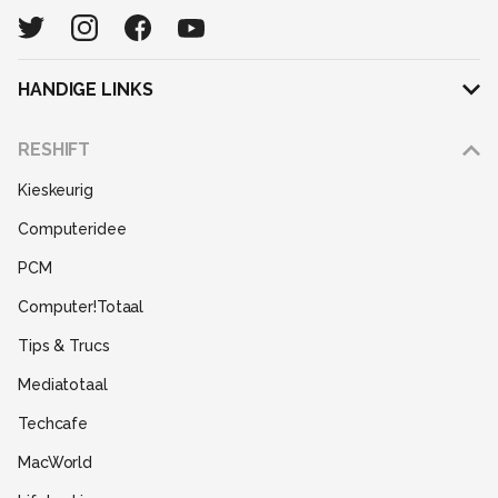
HANDIGE LINKS
Adverteren
RESHIFT
Disclaimer
Kieskeurig
Gebruiksvoorwaarden
Computeridee
Partners
PCM
Help
Computer!Totaal
Contact
Tips & Trucs
Mediatotaal
Techcafe
MacWorld