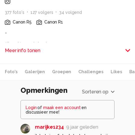
377
foto
's
127
volger
s
34
volgend
Canon R5
Canon R1
-
Alle rechten voorbehouden
Meer info tonen
Foto's
Galerijen
Groepen
Challenges
Likes
Ba
Opmerkingen
Sorteren op
Login
of
maak een account
en
discussieer mee!
marijke1234
9 jaar geleden