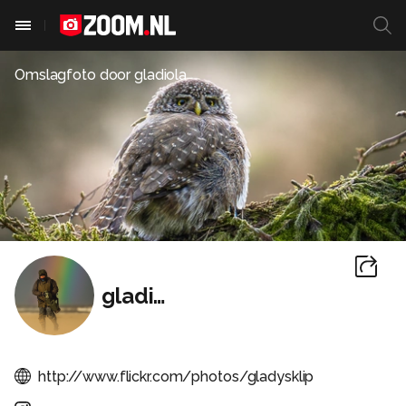
Omslagfoto door
gladiola
gladiola
http://www.flickr.com/photos/gladysklip