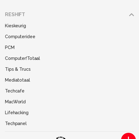
Adverteren
RESHIFT
Disclaimer
Kieskeurig
Gebruiksvoorwaarden
Computeridee
Partners
PCM
Help
Computer!Totaal
Contact
Tips & Trucs
Mediatotaal
Techcafe
MacWorld
Lifehacking
Techpanel
Gamer.nl