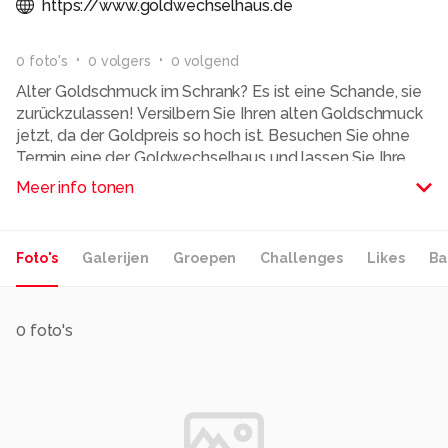
https://www.goldwechselhaus.de
0
foto
's
0
volger
s
0
volgend
Alter Goldschmuck im Schrank? Es ist eine Schande, sie
zurückzulassen! Versilbern Sie Ihren alten Goldschmuck
jetzt, da der Goldpreis so hoch ist. Besuchen Sie ohne
Termin eine der Goldwechselhaus und lassen Sie Ihre
alten Goldringe, Ohrringe oder Halsketten kostenlos und
Meer info tonen
unverbindlich von einem Experten schätzen.
Alle rechten voorbehouden
Foto's
Galerijen
Groepen
Challenges
Likes
Ba
0
foto's